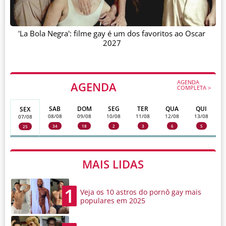
'La Bola Negra': filme gay é um dos favoritos ao Oscar
2027
AGENDA
AGENDA
COMPLETA >
SAB
DOM
SEG
TER
QUA
QUI
SEX
08/08
09/08
10/08
11/08
12/08
13/08
07/08
34
18
2
3
6
5
25
MAIS LIDAS
1
Veja os 10 astros do pornô gay mais
populares em 2025