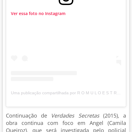
Ver essa foto no Instagram
Uma publicação compartilhada por R O M U L O E S T R E L A ® (@romuloestrela)
Continuação de
Verdades Secretas
(2015), a
obra continua com foco em Angel (Camila
Queiroz), que será investigada pelo policial