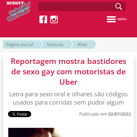
MENU
Página Inicial
Notícias
#Hot
Reportagem mostra bastidores
de sexo gay com motoristas de
Uber
Letra para sexo oral e olhares são códigos
usados para corridas sem pudor algum
Publicado em
02/07/2022