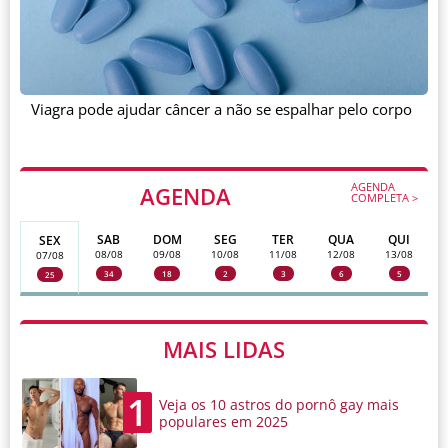
Viagra pode ajudar câncer a não se espalhar pelo corpo
AGENDA
AGENDA
COMPLETA >
SAB
DOM
SEG
TER
QUA
QUI
SEX
08/08
09/08
10/08
11/08
12/08
13/08
07/08
34
18
2
3
6
5
25
MAIS LIDAS
1
Veja os 10 astros do pornô gay mais
populares em 2025