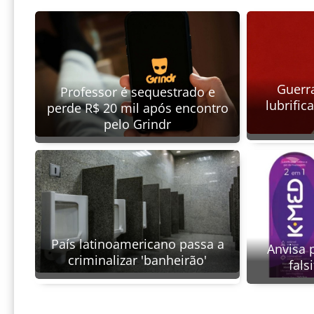
Guerra
Professor é sequestrado e
lubrific
perde R$ 20 mil após encontro
pelo Grindr
País latinoamericano passa a
Anvisa 
criminalizar 'banheirão'
fals