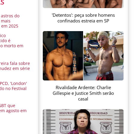
AS
'Detentos': peça sobre homens
 astros do
confinados estreia em SP
 mais
s em 2025
ico
ido é
do morto em
eira fala sobre
nudez em série
 PCD, 'London'
Rivalidade Ardente: Charlie
do no Festival
Gillespie e Justice Smith serão
a
casal
GBT que
em agosto em