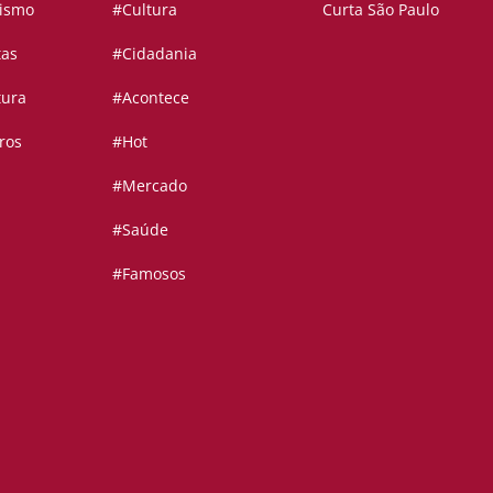
vismo
#Cultura
Curta São Paulo
tas
#Cidadania
tura
#Acontece
ros
#Hot
#Mercado
#Saúde
#Famosos