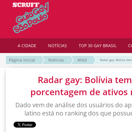
A CIDADE
NOTÍCIAS
TOP 30 GAY BRASIL
C
Página Inicial
Notícias
#Hot
Radar gay: Bolívia te
Radar gay: Bolívia te
porcentagem de ativos
Dado vem de análise dos usuários do ap
latino está no ranking dos que poss