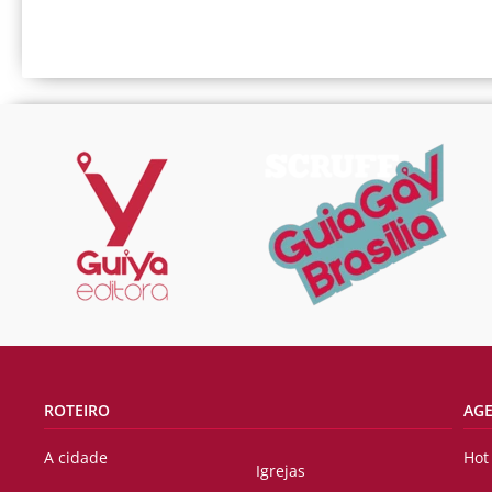
ROTEIRO
AG
A cidade
Hot
Igrejas