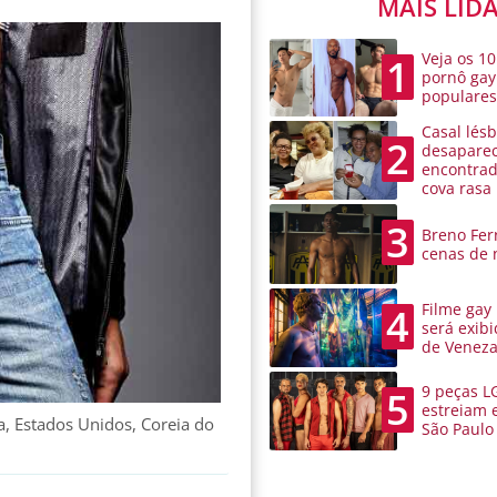
MAIS LID
Veja os 10
1
pornô gay
populare
Casal lésb
2
desaparec
encontra
cova rasa
3
Breno Ferr
cenas de 
Filme gay
4
será exibi
de Venez
9 peças L
5
estreiam 
a, Estados Unidos, Coreia do
São Paulo