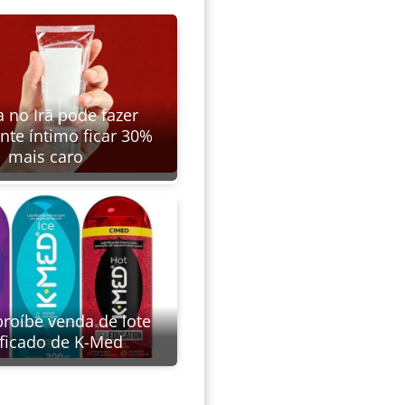
 no Irã pode fazer
ante íntimo ficar 30%
mais caro
proíbe venda de lote
ificado de K-Med