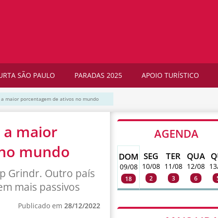
URTA SÃO PAULO
PARADAS 2025
APOIO TURÍSTICO
m a maior porcentagem de ativos no mundo
m a maior
AGENDA
 no mundo
SEG
TER
QUA
Q
DOM
10/08
11/08
12/08
13
09/08
p Grindr. Outro país
2
3
6
18
uem mais passivos
Publicado em
28/12/2022