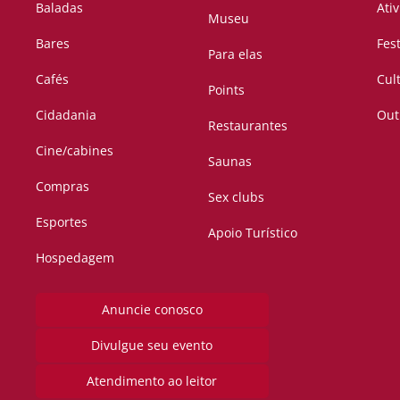
Baladas
Ati
Museu
Bares
Fes
Para elas
Cafés
Cul
Points
Cidadania
Out
Restaurantes
Cine/cabines
Saunas
Compras
Sex clubs
Esportes
Apoio Turístico
Hospedagem
Anuncie conosco
Divulgue seu evento
Atendimento ao leitor