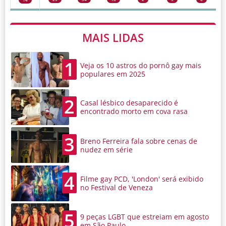
MAIS LIDAS
1
Veja os 10 astros do pornô gay mais
populares em 2025
2
Casal lésbico desaparecido é
encontrado morto em cova rasa
3
Breno Ferreira fala sobre cenas de
nudez em série
4
Filme gay PCD, 'London' será exibido
no Festival de Veneza
5
9 peças LGBT que estreiam em agosto
em São Paulo