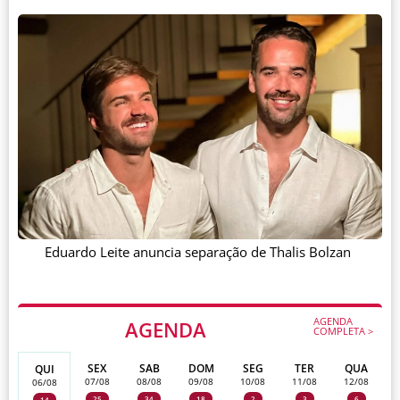
Eduardo Leite anuncia separação de Thalis Bolzan
AGENDA
AGENDA
COMPLETA >
SEX
SAB
DOM
SEG
TER
QUA
QUI
07/08
08/08
09/08
10/08
11/08
12/08
06/08
25
34
18
2
3
6
14