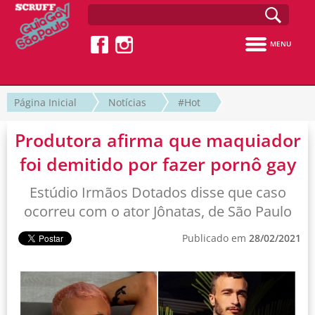
MENU
Página Inicial
Notícias
#Hot
Produtora afirma que maquiador
foi demitido por fazer pornô gay
Estúdio Irmãos Dotados disse que caso
ocorreu com o ator Jônatas, de São Paulo
Publicado em
28/02/2021