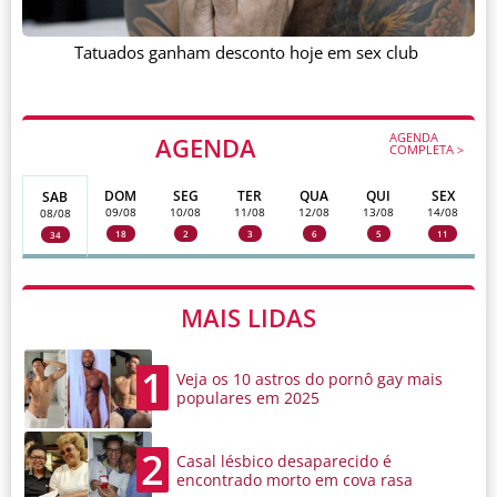
Tatuados ganham desconto hoje em sex club
AGENDA
AGENDA
COMPLETA >
DOM
SEG
TER
QUA
QUI
SEX
SAB
09/08
10/08
11/08
12/08
13/08
14/08
08/08
18
2
3
6
5
11
34
MAIS LIDAS
1
Veja os 10 astros do pornô gay mais
populares em 2025
2
Casal lésbico desaparecido é
encontrado morto em cova rasa