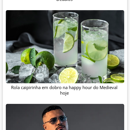
Rola caipirinha em dobro na happy hour do Medieval
hoje