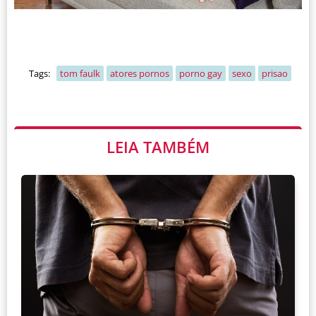
Tags:
tom faulk
atores pornos
porno gay
sexo
prisao
LEIA TAMBÉM