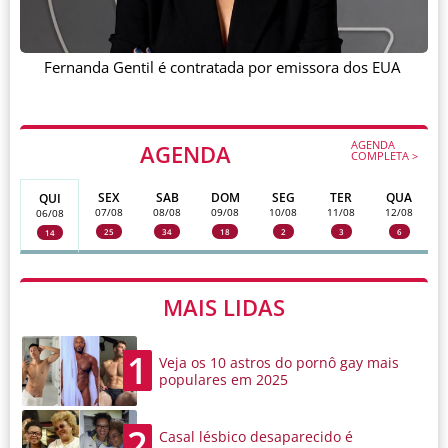
Fernanda Gentil é contratada por emissora dos EUA
AGENDA
AGENDA
COMPLETA >
SEX
SAB
DOM
SEG
TER
QUA
QUI
07/08
08/08
09/08
10/08
11/08
12/08
06/08
25
34
18
2
3
6
14
MAIS LIDAS
1
Veja os 10 astros do pornô gay mais
populares em 2025
2
Casal lésbico desaparecido é