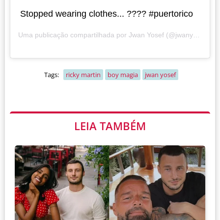
Stopped wearing clothes... ??‍?? #puertorico
Uma publicação compartilhada por
Jwan Yosef
(@jwanyosef) em
Tags:
ricky martin
boy magia
jwan yosef
LEIA TAMBÉM