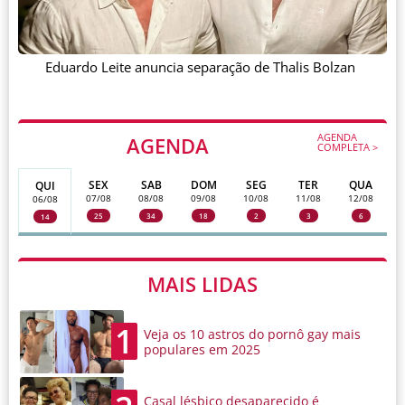
Eduardo Leite anuncia separação de Thalis Bolzan
AGENDA
AGENDA
COMPLETA >
SEX
SAB
DOM
SEG
TER
QUA
QUI
07/08
08/08
09/08
10/08
11/08
12/08
06/08
25
34
18
2
3
6
14
MAIS LIDAS
1
Veja os 10 astros do pornô gay mais
populares em 2025
Casal lésbico desaparecido é