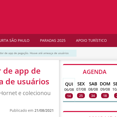
URTA SÃO PAULO
PARADAS 2025
APOIO TURÍSTICO
tidor de app de pegação. Houve até ameaça de usuários
r de app de
AGENDA
a de usuários
SEX
SAB
DOM
S
QUI
07/08
08/08
09/08
10
06/08
Hornet e colecionou
25
34
18
14
Publicado em
21/08/2021