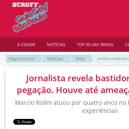
A CIDADE
NOTÍCIAS
TOP 30 GAY BRASIL
C
Página Inicial
Notícias
#Hot
Jornalista revela bas
Jornalista revela bastido
pegação. Houve até ameaç
Marcio Rolim atuou por quatro anos no 
experiências