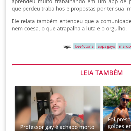
aprendeu muito trabalhando em um app de p
que perdeu trabalhos e propostas por ter sua i
Ele relata também entendeu que a comunidade
nem coesa, o que atrapalha a luta e o orgulho.
Tags:
bee40tona
apps gays
marcio
LEIA TAMBÉM
Foi preso
golpes e
Professor gay é achado morto