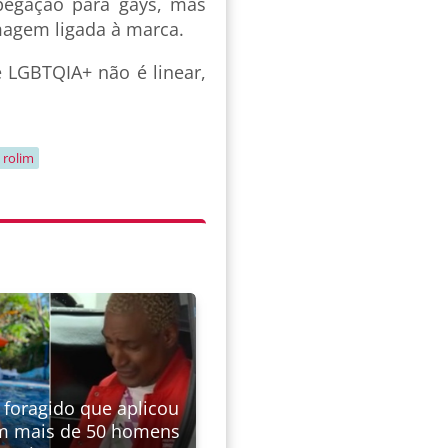
egação para gays, mas
magem ligada à marca.
 LGBTQIA+ não é linear,
 rolim
 foragido que aplicou
m mais de 50 homens