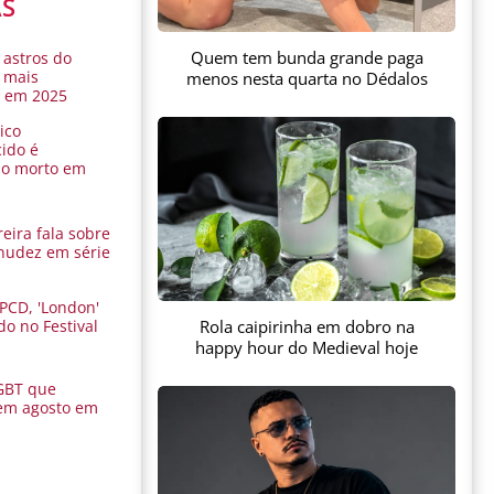
AS
Quem tem bunda grande paga
 astros do
 mais
menos nesta quarta no Dédalos
s em 2025
ico
ido é
do morto em
eira fala sobre
nudez em série
 PCD, 'London'
Rola caipirinha em dobro na
do no Festival
a
happy hour do Medieval hoje
GBT que
em agosto em