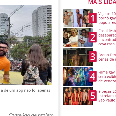
MAIS LID
Veja os 10
1
pornô gay
populare
Casal lésb
2
desaparec
encontra
cova rasa
3
Breno Ferr
cenas de 
Filme gay
4
será exibi
de Venez
 a de um app não foi apenas
9 peças L
5
estreiam 
São Paulo
Conteúdo de projeto