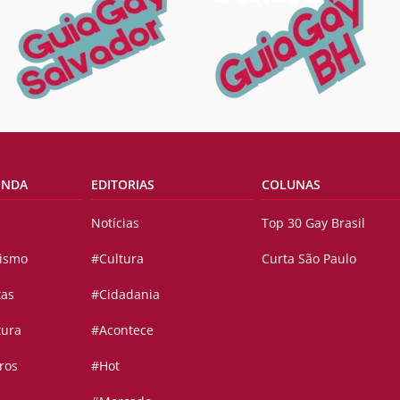
ENDA
EDITORIAS
COLUNAS
Notícias
Top 30 Gay Brasil
vismo
#Cultura
Curta São Paulo
tas
#Cidadania
tura
#Acontece
ros
#Hot