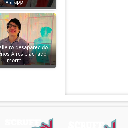
via app
sileiro desaparecido
nos Aires é achado
morto