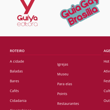
ROTEIRO
AG
A cidade
Hot
Igrejas
Baladas
Ati
Museu
Bares
Fes
Para elas
Cafés
Cul
Points
Cidadania
Out
Restaurantes