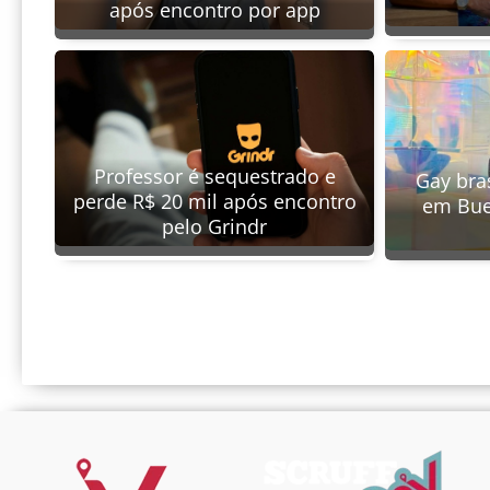
após encontro por app
Professor é sequestrado e
Gay bra
perde R$ 20 mil após encontro
em Bue
pelo Grindr