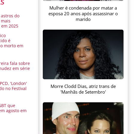
AS
Mulher é condenada por matar a
esposa 20 anos após assassinar o
 astros do
marido
 mais
s em 2025
ico
ido é
do morto em
eira fala sobre
nudez em série
 PCD, 'London'
Morre Clodd Dias, atriz trans de
do no Festival
'Manhãs de Setembro'
a
GBT que
em agosto em