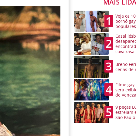
MAIS LID
Veja os 10
1
pornô gay
populare
Casal lésb
2
desaparec
encontra
cova rasa
3
Breno Ferr
cenas de 
Filme gay
4
será exibi
de Venez
9 peças L
5
estreiam 
São Paulo