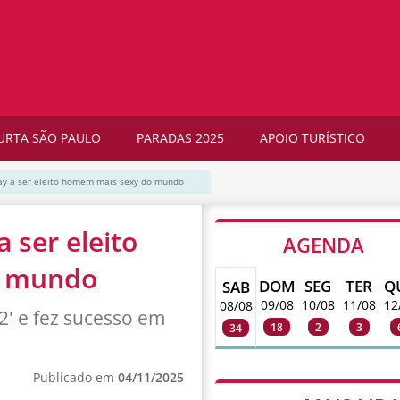
URTA SÃO PAULO
PARADAS 2025
APOIO TURÍSTICO
gay a ser eleito homem mais sexy do mundo
a ser eleito
AGENDA
o mundo
DOM
SEG
TER
Q
SAB
09/08
10/08
11/08
12
08/08
2' e fez sucesso em
18
2
3
34
Publicado em
04/11/2025