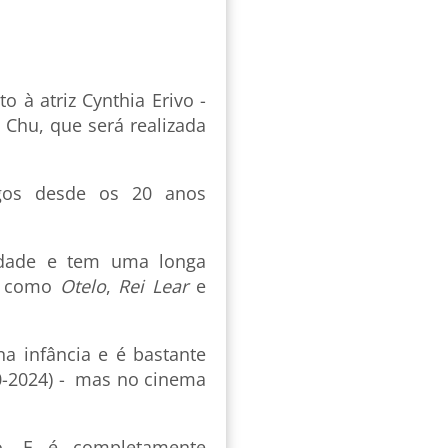
o à atriz Cynthia Erivo -
. Chu, que será realizada
igos desde os 20 anos
 idade e tem uma longa
is como
Otelo
,
Rei Lear
e
na infância e é bastante
-2024) - mas no cinema
do. E é completamente