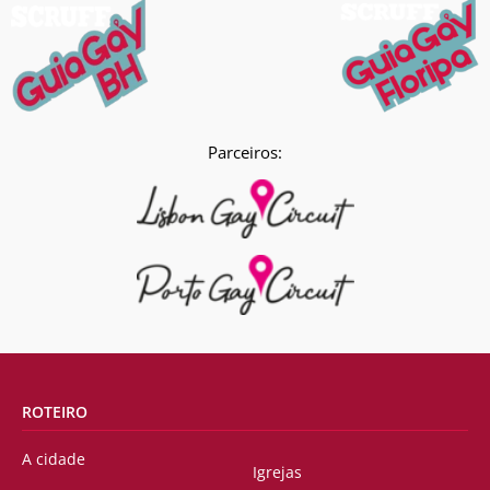
Parceiros:
ROTEIRO
A cidade
Igrejas