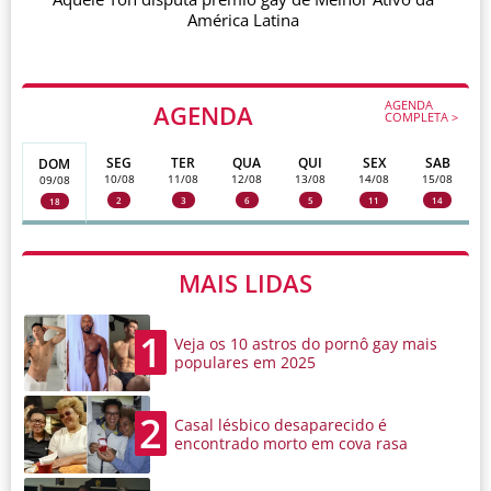
América Latina
AGENDA
AGENDA
COMPLETA >
SEG
TER
QUA
QUI
SEX
SAB
DOM
10/08
11/08
12/08
13/08
14/08
15/08
09/08
2
3
6
5
11
14
18
MAIS LIDAS
1
Veja os 10 astros do pornô gay mais
populares em 2025
2
Casal lésbico desaparecido é
encontrado morto em cova rasa