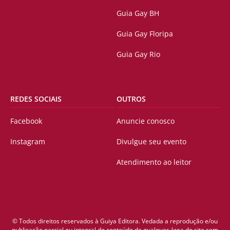
Guia Gay BH
Guia Gay Floripa
Guia Gay Rio
REDES SOCIAIS
OUTROS
Facebook
Anuncie conosco
Instagram
Divulgue seu evento
Atendimento ao leitor
© Todos direitos reservados à Guiya Editora. Vedada a reprodução e/ou
publicação parcial ou integral do conteúdo de qualquer área do site sem