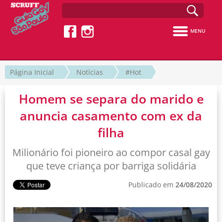
MENU
Página Inicial
Notícias
#Hot
Homem se separa do marido e
anuncia casamento com ex da
filha
Milionário foi pioneiro ao compor casal gay
que teve criança por barriga solidária
Publicado em
24/08/2020