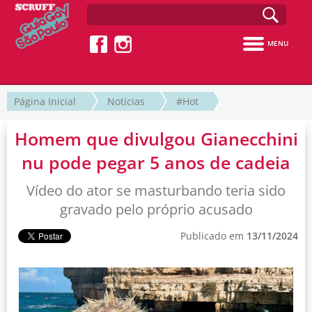
MENU
Página Inicial
Notícias
#Hot
Homem que divulgou Gianecchini
nu pode pegar 5 anos de cadeia
Vídeo do ator se masturbando teria sido
gravado pelo próprio acusado
Publicado em
13/11/2024