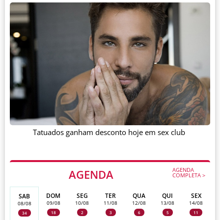
Tatuados ganham desconto hoje em sex club
AGENDA
AGENDA
COMPLETA >
DOM
SEG
TER
QUA
QUI
SEX
SAB
09/08
10/08
11/08
12/08
13/08
14/08
08/08
18
2
3
6
5
11
34