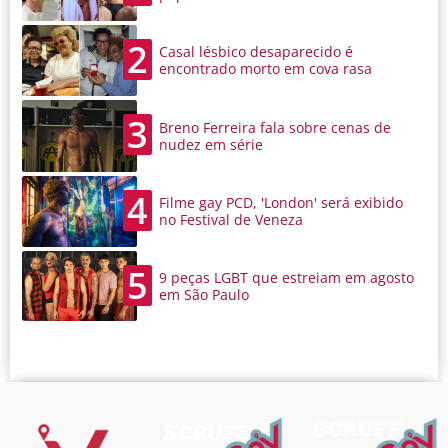
2
Casal lésbico desaparecido é
encontrado morto em cova rasa
3
Breno Ferreira fala sobre cenas de
nudez em série
4
Filme gay PCD, 'London' será exibido
no Festival de Veneza
5
9 peças LGBT que estreiam em agosto
em São Paulo