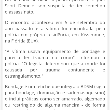
Scott Demelo sob suspeita de ter cometido
o assassinato.
O encontro aconteceu em 5 de setembro do
ano passado e a vítima foi encontrada pela
polícia em própria residência, em Kissimmee,
na Flórida (EUA).
"A vítima usava equipamento de bondage e
parecia ter trauma no corpo", informou a
polícia. "O legista determinou que a morte foi
causada por trauma contundente e
estrangulamento."
Bondage é um fetiche que integra o BDSM (sigla
para bondage, dominação e sadomasoquismo)
e inclui práticas como ser amarrado, algemado
ou restringido de alguma maneira - de forma