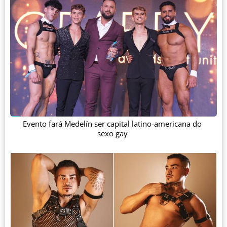
Evento fará Medelín ser capital latino-americana do
sexo gay