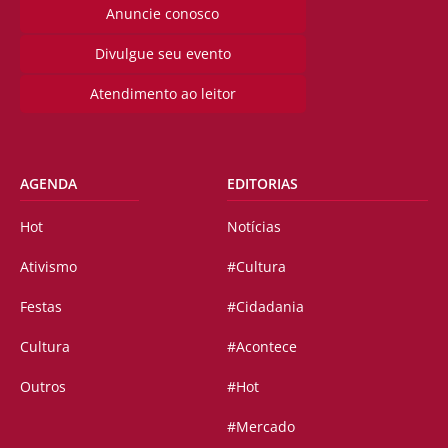
Anuncie conosco
Divulgue seu evento
Atendimento ao leitor
AGENDA
EDITORIAS
Hot
Notícias
Ativismo
#Cultura
Festas
#Cidadania
Cultura
#Acontece
Outros
#Hot
#Mercado