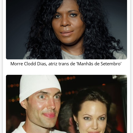
Morre Clodd Dias, atriz trans de 'Manhãs de Setembro'