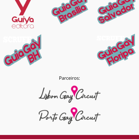
Parceiros: