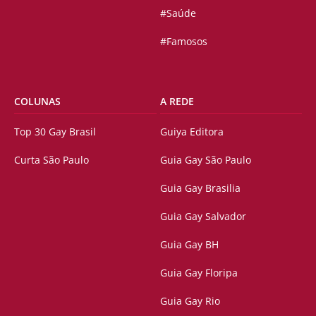
#Saúde
#Famosos
COLUNAS
A REDE
Top 30 Gay Brasil
Guiya Editora
Curta São Paulo
Guia Gay São Paulo
Guia Gay Brasilia
Guia Gay Salvador
Guia Gay BH
Guia Gay Floripa
Guia Gay Rio