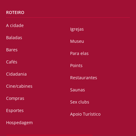
ROTEIRO
A cidade
Igrejas
Baladas
Museu
Bares
Para elas
Cafés
Points
Cidadania
Restaurantes
Cine/cabines
Saunas
Compras
Sex clubs
Esportes
Apoio Turístico
Hospedagem