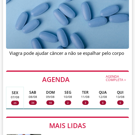
Viagra pode ajudar câncer a não se espalhar pelo corpo
AGENDA
AGENDA
COMPLETA >
SAB
DOM
SEG
TER
QUA
QUI
SEX
08/08
09/08
10/08
11/08
12/08
13/08
07/08
34
18
2
3
6
5
25
MAIS LIDAS