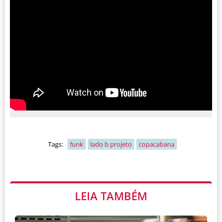
Tags:
funk
lado b projeto
copacabana
LEIA TAMBÉM