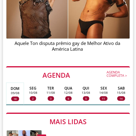
Aquele Ton disputa prêmio gay de Melhor Ativo da
América Latina
AGENDA
AGENDA
COMPLETA >
SEG
TER
QUA
QUI
SEX
SAB
DOM
10/08
11/08
12/08
13/08
14/08
15/08
09/08
2
3
6
5
11
14
18
MAIS LIDAS