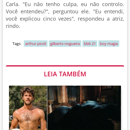
Carla. "Eu não tenho culpa, eu não controlo.
Você entendeu?", perguntou ele. "Eu entendi,
você explicou cinco vezes", respondeu a atriz,
rindo.
Tags:
arthur picoli
gilberto nogueira
bbb 21
boy magia
LEIA TAMBÉM