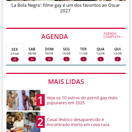
'La Bola Negra': filme gay é um dos favoritos ao Oscar
2027
AGENDA
AGENDA
COMPLETA >
SAB
DOM
SEG
TER
QUA
QUI
SEX
08/08
09/08
10/08
11/08
12/08
13/08
07/08
34
18
2
3
6
5
25
MAIS LIDAS
1
Veja os 10 astros do pornô gay mais
populares em 2025
2
Casal lésbico desaparecido é
encontrado morto em cova rasa