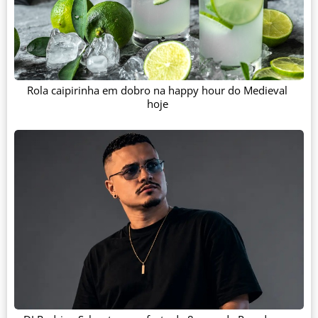
Rola caipirinha em dobro na happy hour do Medieval
hoje