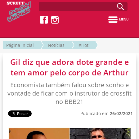
MENU
Página Inicial
Notícias
#Hot
Gil diz que adora dote grande e
tem amor pelo corpo de Arthur
Economista também falou sobre sonho e
vontade de ficar com o instrutor de crossfit
no BBB21
Publicado em
26/02/2021