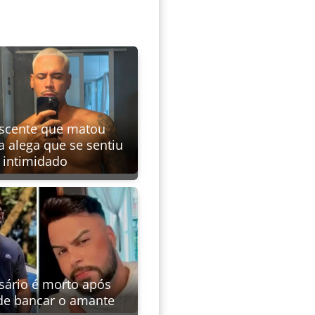
scente que matou
a alega que se sentiu
intimidado
ário é morto após
 de bancar o amante