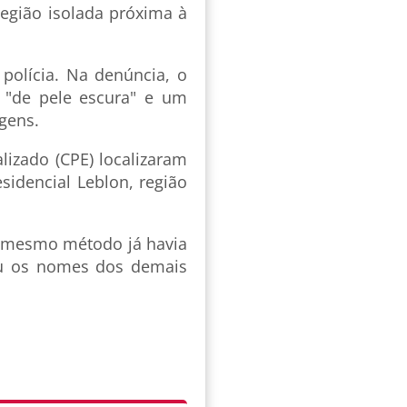
egião isolada próxima à
 polícia. Na denúncia, o
 "de pele escura" e um
agens.
izado (CPE) localizaram
sidencial Leblon, região
 o mesmo método já havia
gou os nomes dos demais