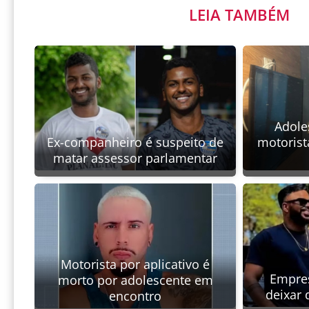
LEIA TAMBÉM
Adole
Ex-companheiro é suspeito de
motorist
matar assessor parlamentar
Motorista por aplicativo é
Empres
morto por adolescente em
deixar
encontro