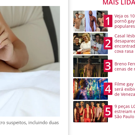
MAIS LID
Veja os 10
1
pornô gay
populare
Casal lésb
2
desaparec
encontra
cova rasa
3
Breno Ferr
cenas de 
Filme gay
4
será exibi
de Venez
9 peças L
5
estreiam 
São Paulo
ro suspeitos, incluindo duas