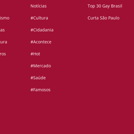
Notícias
Top 30 Gay Brasil
vismo
#Cultura
Curta São Paulo
tas
#Cidadania
tura
#Acontece
ros
#Hot
#Mercado
#Saúde
#Famosos