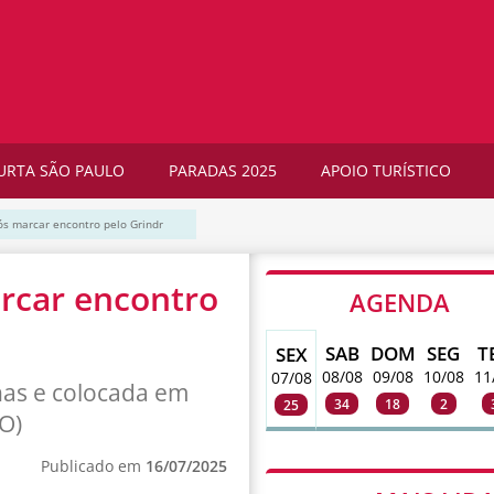
URTA SÃO PAULO
PARADAS 2025
APOIO TURÍSTICO
s marcar encontro pelo Grindr
rcar encontro
AGENDA
SAB
DOM
SEG
T
SEX
08/08
09/08
10/08
11
07/08
has e colocada em
34
18
2
25
O)
Publicado em
16/07/2025