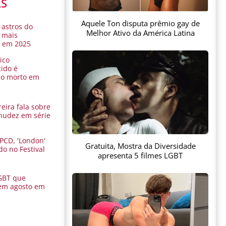
AS
Aquele Ton disputa prêmio gay de
 astros do
Melhor Ativo da América Latina
 mais
s em 2025
ico
ido é
do morto em
eira fala sobre
nudez em série
 PCD, 'London'
Gratuita, Mostra da Diversidade
do no Festival
apresenta 5 filmes LGBT
a
GBT que
em agosto em