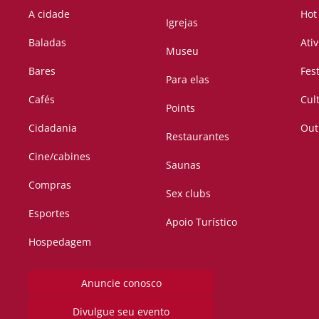
A cidade
Hot
Igrejas
Baladas
Ati
Museu
Bares
Fes
Para elas
Cafés
Cul
Points
Cidadania
Out
Restaurantes
Cine/cabines
Saunas
Compras
Sex clubs
Esportes
Apoio Turístico
Hospedagem
Anuncie conosco
Divulgue seu evento