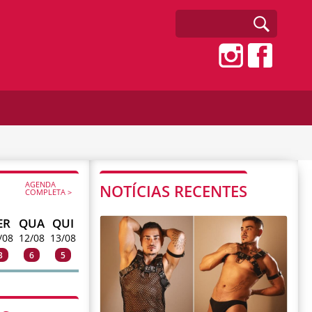
AGENDA
NOTÍCIAS RECENTES
COMPLETA >
ER
QUA
QUI
/08
12/08
13/08
3
6
5