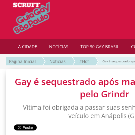
A CIDADE
NOTÍCIAS
TOP 30 GAY BRASIL
C
Página Inicial
Notícias
#Hot
Gay é sequestrado apó
Gay é sequestrado após ma
pelo Grindr
Vítima foi obrigada a passar suas sen
veículo em Anápolis (G