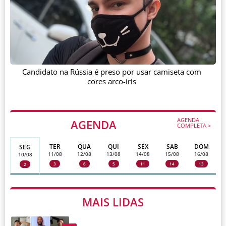
Candidato na Rússia é preso por usar camiseta com
cores arco-íris
AGENDA
AGENDA
COMPLETA >
TER
QUA
QUI
SEX
SAB
DOM
SEG
11/08
12/08
13/08
14/08
15/08
16/08
10/08
3
6
5
11
14
13
2
MAIS LIDAS