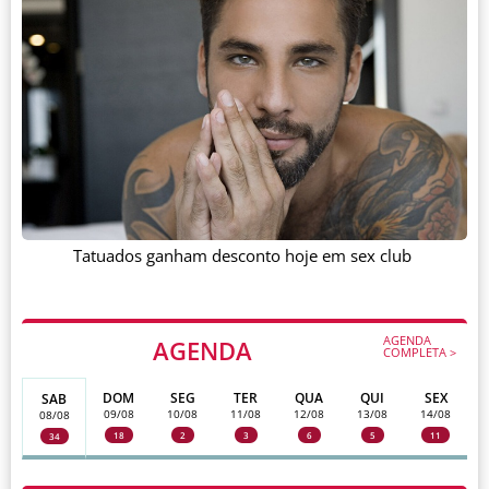
Tatuados ganham desconto hoje em sex club
AGENDA
AGENDA
COMPLETA >
DOM
SEG
TER
QUA
QUI
SEX
SAB
09/08
10/08
11/08
12/08
13/08
14/08
08/08
18
2
3
6
5
11
34