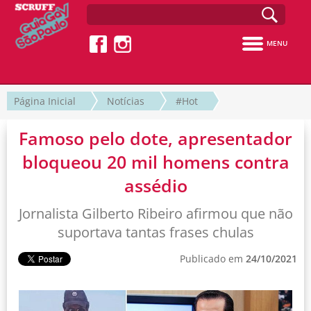
MENU
Página Inicial
Notícias
#Hot
Famoso pelo dote, apresentador
bloqueou 20 mil homens contra
assédio
Jornalista Gilberto Ribeiro afirmou que não
suportava tantas frases chulas
Publicado em
24/10/2021