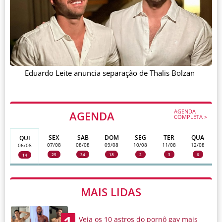
Eduardo Leite anuncia separação de Thalis Bolzan
AGENDA
AGENDA
COMPLETA >
SEX
SAB
DOM
SEG
TER
QUA
QUI
07/08
08/08
09/08
10/08
11/08
12/08
06/08
25
34
18
2
3
6
14
MAIS LIDAS
Veja os 10 astros do pornô gay mais