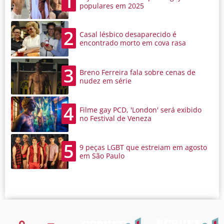
1
populares em 2025
2
Casal lésbico desaparecido é
encontrado morto em cova rasa
3
Breno Ferreira fala sobre cenas de
nudez em série
4
Filme gay PCD, 'London' será exibido
no Festival de Veneza
5
9 peças LGBT que estreiam em agosto
em São Paulo