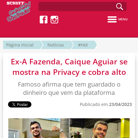
MENU
Página Inicial
Notícias
#Hot
Ex-A Fazenda, Caique Aguiar se
mostra na Privacy e cobra alto
Famoso afirma que tem guardado o
dinheiro que vem da plataforma
Publicado em
23/04/2023