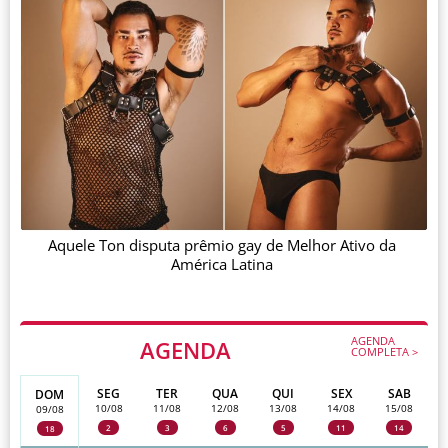
Aquele Ton disputa prêmio gay de Melhor Ativo da
América Latina
AGENDA
AGENDA
COMPLETA >
SEG
TER
QUA
QUI
SEX
SAB
DOM
10/08
11/08
12/08
13/08
14/08
15/08
09/08
2
3
6
5
11
14
18