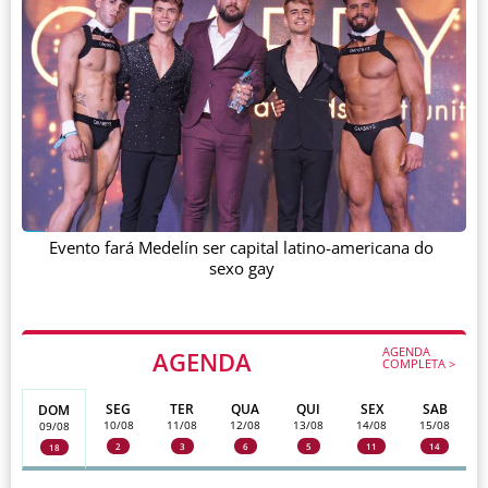
Evento fará Medelín ser capital latino-americana do
sexo gay
AGENDA
AGENDA
COMPLETA >
SEG
TER
QUA
QUI
SEX
SAB
DOM
10/08
11/08
12/08
13/08
14/08
15/08
09/08
2
3
6
5
11
14
18