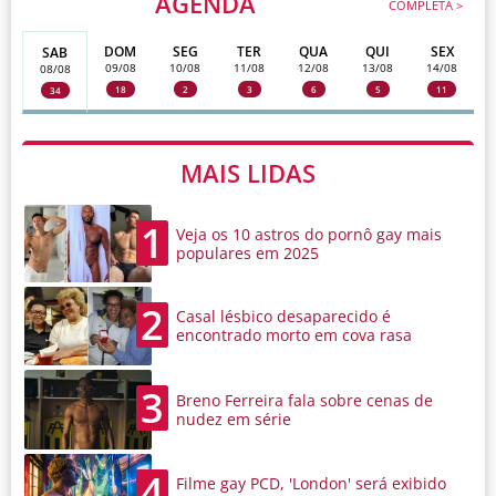
AGENDA
COMPLETA >
DOM
SEG
TER
QUA
QUI
SEX
SAB
09/08
10/08
11/08
12/08
13/08
14/08
08/08
18
2
3
6
5
11
34
MAIS LIDAS
1
Veja os 10 astros do pornô gay mais
populares em 2025
2
Casal lésbico desaparecido é
encontrado morto em cova rasa
3
Breno Ferreira fala sobre cenas de
nudez em série
4
Filme gay PCD, 'London' será exibido