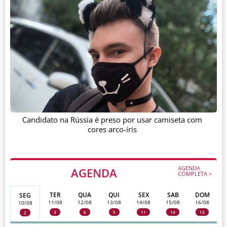
Candidato na Rússia é preso por usar camiseta com
cores arco-íris
AGENDA
AGENDA
COMPLETA >
TER
QUA
QUI
SEX
SAB
DOM
SEG
11/08
12/08
13/08
14/08
15/08
16/08
10/08
3
6
5
11
14
13
2