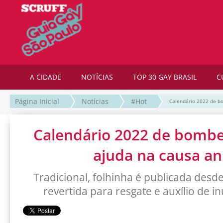
A CIDADE
NOTÍCIAS
TOP 30 GAY BRASIL
C
Página Inicial
Notícias
#Hot
Calendário 2022 de b
Calendário 2022 de bombe
ajuda na causa an
Tradicional, folhinha é publicada desd
revertida para resgate e auxílio de 