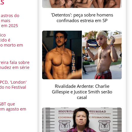
AS
'Detentos': peça sobre homens
 astros do
confinados estreia em SP
 mais
s em 2025
ico
ido é
do morto em
eira fala sobre
nudez em série
 PCD, 'London'
Rivalidade Ardente: Charlie
do no Festival
Gillespie e Justice Smith serão
a
casal
GBT que
em agosto em