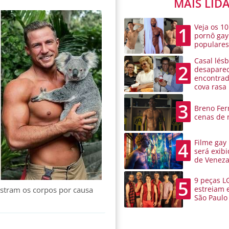
MAIS LID
Veja os 10
1
pornô gay
populare
Casal lésb
2
desaparec
encontra
cova rasa
3
Breno Ferr
cenas de 
Filme gay
4
será exibi
de Venez
9 peças L
5
estreiam 
stram os corpos por causa
São Paulo