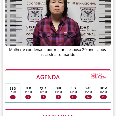
Mulher é condenada por matar a esposa 20 anos após
assassinar o marido
AGENDA
AGENDA
COMPLETA >
TER
QUA
QUI
SEX
SAB
DOM
SEG
11/08
12/08
13/08
14/08
15/08
16/08
10/08
3
6
5
11
14
13
2