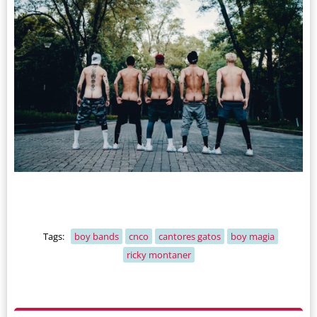
Tags:
boy bands
cnco
cantores gatos
boy magia
ricky montaner