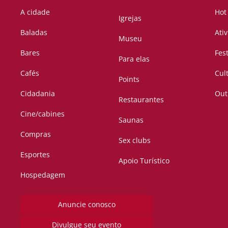
A cidade
Hot
Igrejas
Baladas
Ati
Museu
Bares
Fes
Para elas
Cafés
Cul
Points
Cidadania
Out
Restaurantes
Cine/cabines
Saunas
Compras
Sex clubs
Esportes
Apoio Turístico
Hospedagem
Anuncie conosco
Divulgue seu evento