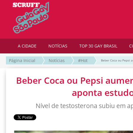
A CIDADE
NOTÍCIAS
TOP 30 GAY BRASIL
C
Página Inicial
Notícias
#Hot
Beber Coca ou Pepsi a
Beber Coca ou Pepsi aument
aponta estud
Nível de testosterona subiu em a