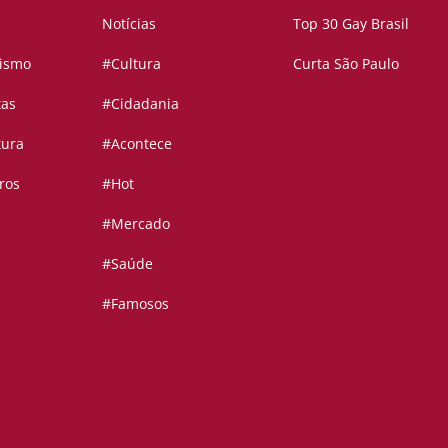
Notícias
Top 30 Gay Brasil
vismo
#Cultura
Curta São Paulo
tas
#Cidadania
tura
#Acontece
ros
#Hot
#Mercado
#Saúde
#Famosos