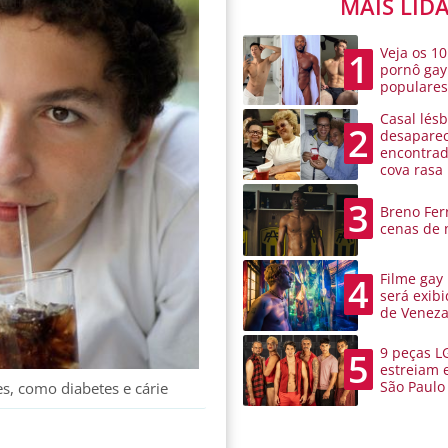
MAIS LID
Veja os 10
1
pornô gay
populare
Casal lésb
2
desaparec
encontra
cova rasa
3
Breno Ferr
cenas de 
Filme gay
4
será exibi
de Venez
9 peças L
5
estreiam 
São Paulo
es, como diabetes e cárie