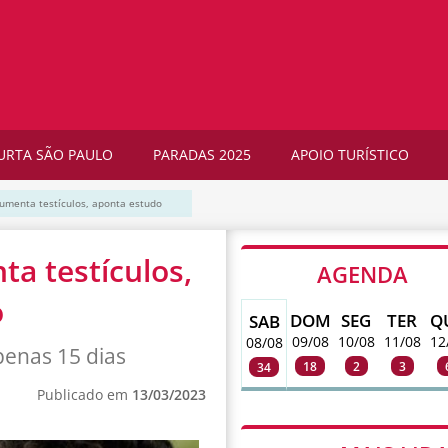
URTA SÃO PAULO
PARADAS 2025
APOIO TURÍSTICO
umenta testículos, aponta estudo
a testículos,
AGENDA
o
DOM
SEG
TER
Q
SAB
09/08
10/08
11/08
12
08/08
penas 15 dias
18
2
3
34
Publicado em
13/03/2023