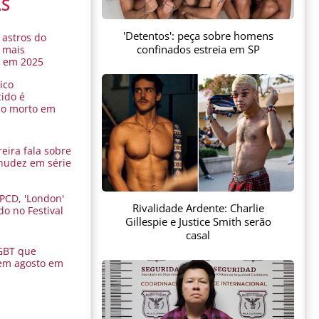
AS
'Detentos': peça sobre homens
 astros do
confinados estreia em SP
 mais
s em 2025
ico
ido é
do morto em
eira fala sobre
nudez em série
 PCD, 'London'
Rivalidade Ardente: Charlie
do no Festival
Gillespie e Justice Smith serão
a
casal
GBT que
em agosto em