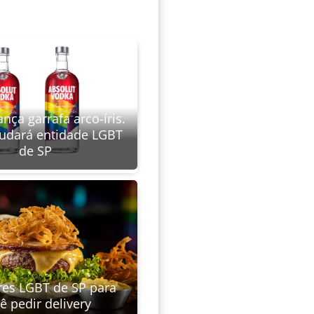
ança garrafa arco-íris.
udará entidade LGBT
de SP
res LGBT de SP para
ê pedir delivery