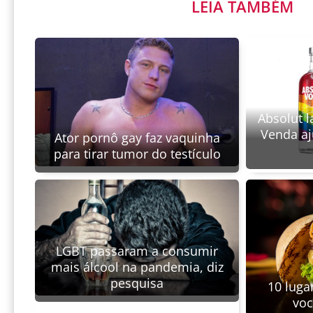
LEIA TAMBÉM
Absolut l
Venda aj
Ator pornô gay faz vaquinha
para tirar tumor do testículo
LGBT passaram a consumir
mais álcool na pandemia, diz
pesquisa
10 luga
voc