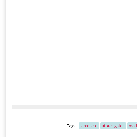
Tags:
jared leto
atores gatos
mad