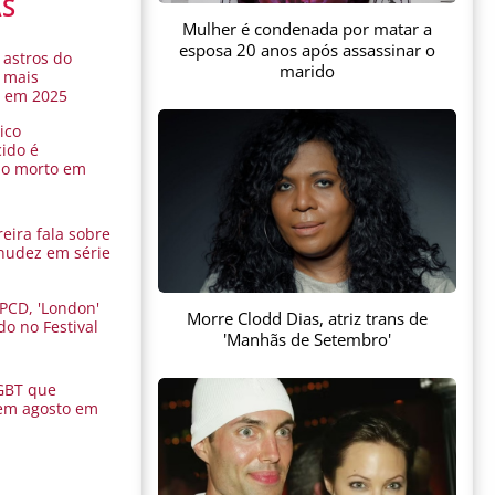
AS
Mulher é condenada por matar a
esposa 20 anos após assassinar o
 astros do
marido
 mais
s em 2025
ico
ido é
do morto em
eira fala sobre
nudez em série
 PCD, 'London'
Morre Clodd Dias, atriz trans de
do no Festival
'Manhãs de Setembro'
a
GBT que
em agosto em