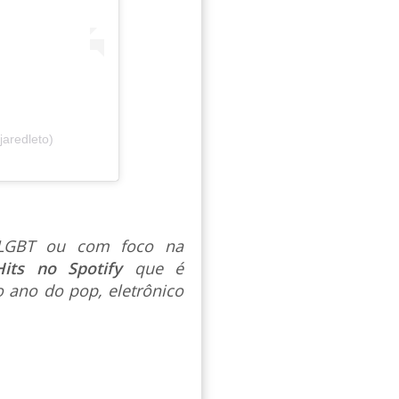
aredleto)
s LGBT ou com foco na
Hits no Spotify
que é
 ano do pop, eletrônico