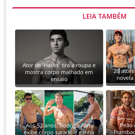
LEIA TAMBÉM
Ator de 'Hacks' tira a roupa e
20 atore
mostra corpo malhado em
novela
ensaio
Peão d
Aos 52 anos, Rodrigo Faro
Frambac
exibe corpo sarado e ganha