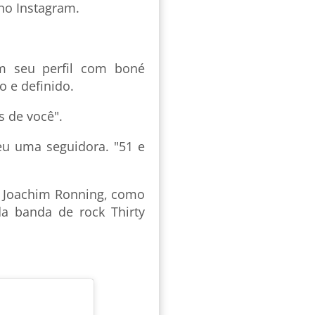
 no Instagram.
em seu perfil com boné
o e definido.
s de você".
eu uma seguidora. "51 e
e Joachim Ronning, como
da banda de rock Thirty