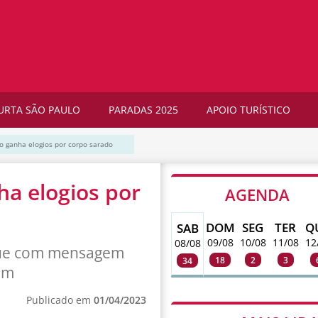
URTA SÃO PAULO
PARADAS 2025
APOIO TURÍSTICO
to ganha elogios por corpo sarado
ha elogios por
AGENDA
DOM
SEG
TER
Q
SAB
09/08
10/08
11/08
12
08/08
ique com mensagem
18
2
3
34
am
Publicado em
01/04/2023