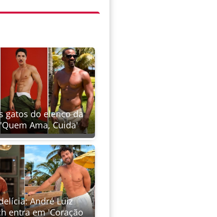
s gatos do elenco da
 'Quem Ama, Cuida'
elícia: André Luiz
h entra em 'Coração