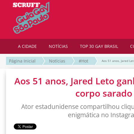
A CIDADE
NOTÍCIAS
TOP 30 GAY BRASIL
C
Página Inicial
Notícias
#Hot
Aos 51 anos, Jared Le
Aos 51 anos, Jared Leto gan
corpo sarado
Ator estadunidense compartilhou cl
enigmática no Instagr