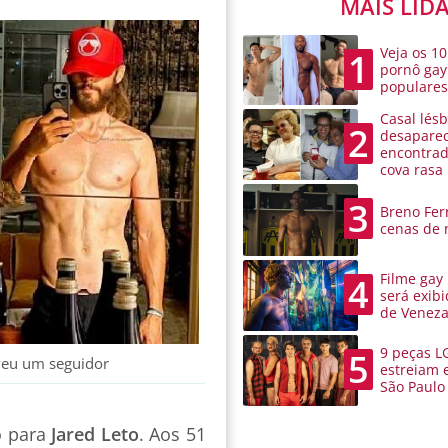
MAIS LID
Veja os 10
1
pornô gay
populare
Casal lésb
2
desaparec
encontra
cova rasa
3
Breno Ferr
cenas de 
Filme gay
4
será exibi
de Venez
9 peças L
5
eveu um seguidor
estreiam 
São Paulo
o para
Jared Leto
. Aos 51