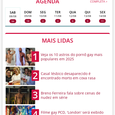
AGENDA
COMPLETA >
DOM
SEG
TER
QUA
QUI
SEX
SAB
09/08
10/08
11/08
12/08
13/08
14/08
08/08
18
2
3
6
5
11
34
MAIS LIDAS
1
Veja os 10 astros do pornô gay mais
populares em 2025
2
Casal lésbico desaparecido é
encontrado morto em cova rasa
3
Breno Ferreira fala sobre cenas de
nudez em série
4
Filme gay PCD, 'London' será exibido