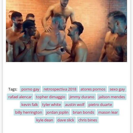
Tags:
porno gay
retrospectiva 2018
atores pornos
sexo gay
rafael alencar
topher dimaggio
jimmy durano
jailson mendes
kevin falk
tyler white
austin wolf
pietro duarte
billy herrington
jordan joplin
brian bonds
mason lear
kyle dean
dave slick
chris bines