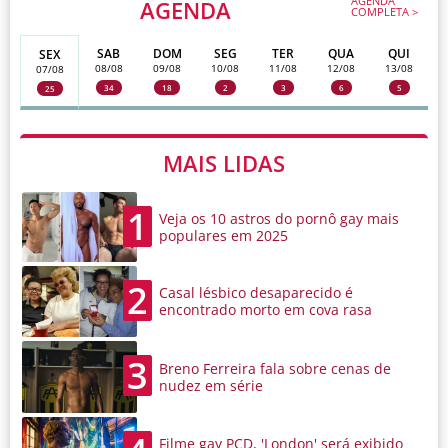
AGENDA
AGENDA
COMPLETA >
SAB
DOM
SEG
TER
QUA
QUI
SEX
08/08
09/08
10/08
11/08
12/08
13/08
07/08
34
18
2
3
6
5
25
MAIS LIDAS
1
Veja os 10 astros do pornô gay mais
populares em 2025
2
Casal lésbico desaparecido é
encontrado morto em cova rasa
3
Breno Ferreira fala sobre cenas de
nudez em série
Filme gay PCD, 'London' será exibido