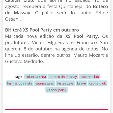
agosto, receberá a festa Quintaneja, do
Boteco
do Massay
. O palco será do cantor Felipe
Ossani.
BH terá XS Pool Party em outubro
Marcada nova edição da
XS Pool Party
. Os
produtores Victor Filgueiras e Francisco San
querem 8 de outubro na agenda de todos. No
line up estarão, dentre outros, Mauro Mozart e
Gustavo Medrado.
Tags:
coluna a cena
boteco do massay
cabaret club
termas boa vista
saunas gays
festas gays
brave
capital club
xs pool party