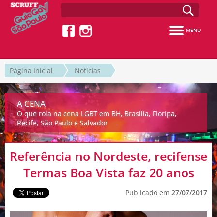
MENU
Página Inicial
Notícias
A CENA
O que rola na cena LGBT em BH, Brasília, Floripa,
Recife, São Paulo e Salvador
Referência no Nordeste, recifense
Termas Boa Vista faz 20 anos
Publicado em
27/07/2017