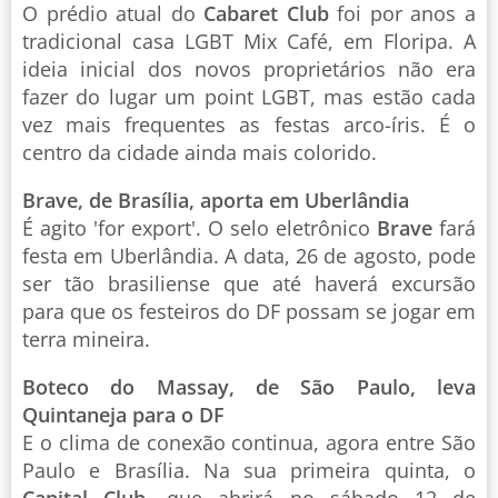
O prédio atual do
Cabaret Club
foi por anos a
tradicional casa LGBT Mix Café, em Floripa. A
ideia inicial dos novos proprietários não era
fazer do lugar um point LGBT, mas estão cada
vez mais frequentes as festas arco-íris. É o
centro da cidade ainda mais colorido.
Brave, de Brasília, aporta em Uberlândia
É agito 'for export'. O selo eletrônico
Brave
fará
festa em Uberlândia. A data, 26 de agosto, pode
ser tão brasiliense que até haverá excursão
para que os festeiros do DF possam se jogar em
terra mineira.
Boteco do Massay, de São Paulo, leva
Quintaneja para o DF
E o clima de conexão continua, agora entre São
Paulo e Brasília. Na sua primeira quinta, o
Capital Club
, que abrirá no sábado 12 de