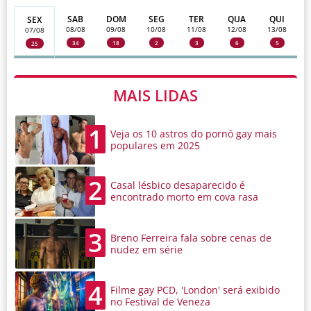
SAB
DOM
SEG
TER
QUA
QUI
SEX
08/08
09/08
10/08
11/08
12/08
13/08
07/08
34
18
2
3
6
5
25
MAIS LIDAS
1
Veja os 10 astros do pornô gay mais
populares em 2025
2
Casal lésbico desaparecido é
encontrado morto em cova rasa
3
Breno Ferreira fala sobre cenas de
nudez em série
4
Filme gay PCD, 'London' será exibido
no Festival de Veneza