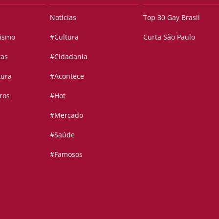
Notícias
Top 30 Gay Brasil
vismo
#Cultura
Curta São Paulo
tas
#Cidadania
tura
#Acontece
ros
#Hot
#Mercado
#Saúde
#Famosos