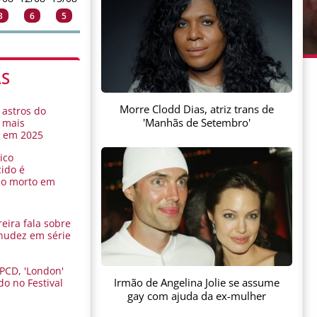
3
6
5
AS
Morre Clodd Dias, atriz trans de
 astros do
'Manhãs de Setembro'
 mais
s em 2025
ico
ido é
do morto em
eira fala sobre
nudez em série
 PCD, 'London'
Irmão de Angelina Jolie se assume
do no Festival
a
gay com ajuda da ex-mulher