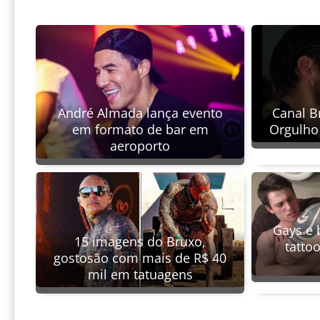
André Almada lança evento
Canal B
em formato de bar em
Orgulho
aeroporto
Gays e 
15 imagens do Bruxo,
tatto
gostosão com mais de R$ 40
mil em tatuagens