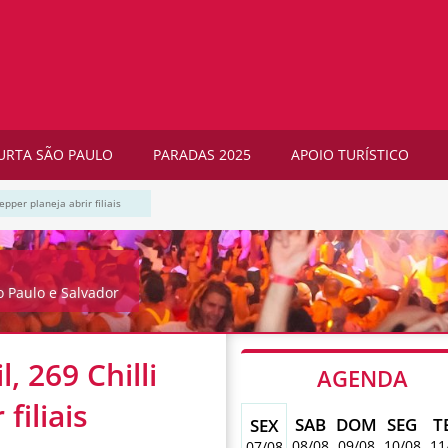
URTA SÃO PAULO
PARADAS 2025
APOIO TURÍSTICO
epper planeja abrir filiais
o Paulo e Salvador
, 269 Chilli
AGENDA
filiais
SAB
DOM
SEG
T
SEX
08/08
09/08
10/08
11
07/08