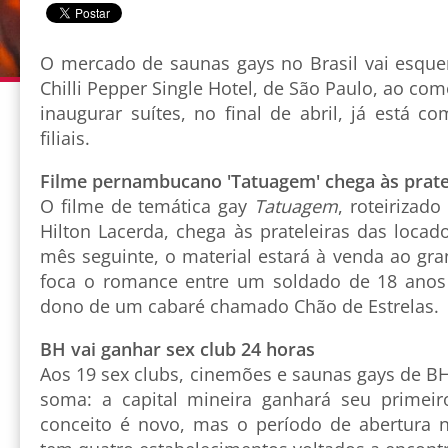
O mercado de saunas gays no Brasil vai esquen
Chilli Pepper Single Hotel, de São Paulo, ao co
inaugurar suítes, no final de abril, já está co
filiais.
Filme pernambucano 'Tatuagem' chega às prate
O filme de temática gay
Tatuagem
, roteirizado
Hilton Lacerda, chega às prateleiras das loca
mês seguinte, o material estará à venda ao gr
foca o romance entre um soldado de 18 anos 
dono de um cabaré chamado Chão de Estrelas.
BH vai ganhar sex club 24 horas
Aos 19 sex clubs, cinemões e saunas gays de B
soma: a capital mineira ganhará seu primeir
conceito é novo, mas o período de abertura nã