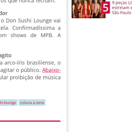
ros que nunca fecham.
9 peças L
5
estreiam 
dor
São Paulo
 o Don Sushi Lounge vai
tela. Confirmadíssima a
, com shows de MPB. A
agito
arco-íris brasiliense, o
 agitar o público.
Abaixo-
ular proibição de música
hi lounge
coluna a cena