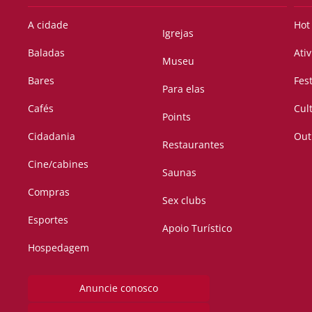
A cidade
Hot
Igrejas
Baladas
Ati
Museu
Bares
Fes
Para elas
Cafés
Cul
Points
Cidadania
Out
Restaurantes
Cine/cabines
Saunas
Compras
Sex clubs
Esportes
Apoio Turístico
Hospedagem
Anuncie conosco