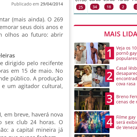
Publicado em
29/04/2014
34
18
2
25
tar (mais ainda). O 269
memorar seus dois anos e
MAIS LID
m olhos ao futuro: abrir
Veja os 10
1
pornô gay
leiras
populare
 e dirigido pelo recifente
Casal lésb
doras em 15 de maio. No
2
desaparec
ande público. A produção
encontra
cova rasa
e um agitador cultural,
3
Breno Ferr
cenas de 
H, em breve, haverá nova
Filme gay
4
o sex club 24 horas. O
será exibi
de Venez
o: a capital mineira já