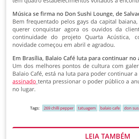
tem quatro estabelecimentos voltados a encont
Música se firma no Don Sushi Lounge, de Salva
Bem frequentado pelos gays da capital baiana,
querer conquistar agora os ouvidos da clien
continuidade do projeto Quarta Acústica
novidade começou em abril e agradou.
Em Brasília, Balaio Café luta para continuar no 
Um dos melhores pontos de cultura com galera 
Balaio Café, está na luta para poder continuar a
assinado
tenta pressionar o poder público a an
no lugar.
Tags:
269 chilli pepper
tatuagem
balaio cafe
don sus
LEIA TAMBÉM