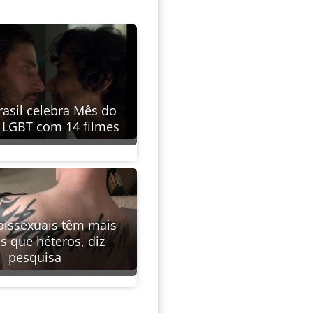
rasil celebra Mês do
 LGBT com 14 filmes
bissexuais têm mais
os que héteros, diz
pesquisa