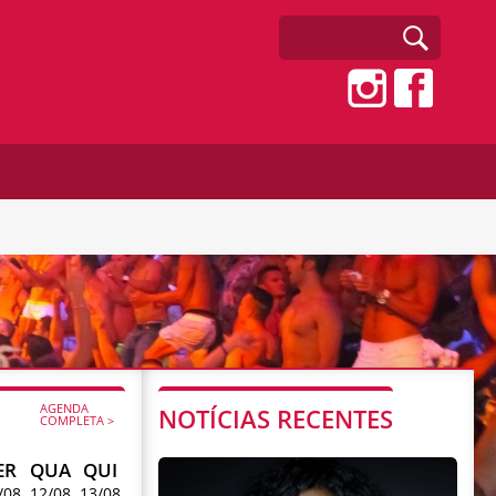
AGENDA
NOTÍCIAS RECENTES
COMPLETA >
ER
QUA
QUI
/08
12/08
13/08