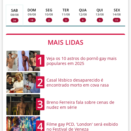
DOM
SEG
TER
QUA
QUI
SEX
SAB
09/08
10/08
11/08
12/08
13/08
14/08
08/08
18
2
3
6
5
11
34
MAIS LIDAS
1
Veja os 10 astros do pornô gay mais
populares em 2025
2
Casal lésbico desaparecido é
encontrado morto em cova rasa
3
Breno Ferreira fala sobre cenas de
nudez em série
4
Filme gay PCD, 'London' será exibido
no Festival de Veneza