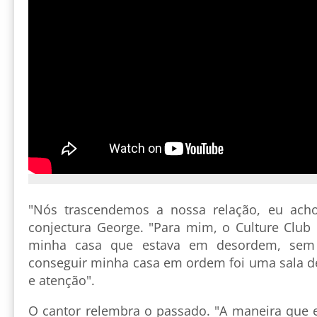
"Nós trascendemos a nossa relação, eu ach
conjectura George. "Para mim, o Culture Clu
minha casa que estava em desordem, sem 
conseguir minha casa em ordem foi uma sala d
e atenção".
O cantor relembra o passado. "A maneira que 