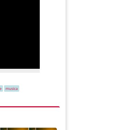
e
musica