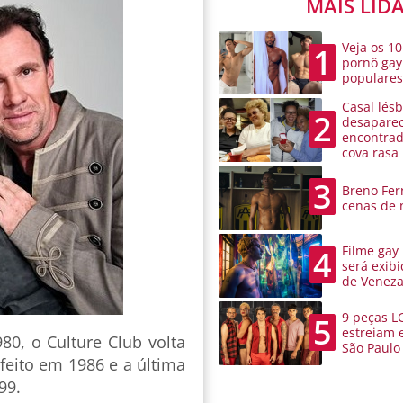
MAIS LID
Veja os 10
1
pornô gay
populare
Casal lésb
2
desaparec
encontra
cova rasa
3
Breno Ferr
cenas de 
Filme gay
4
será exibi
de Venez
9 peças L
5
estreiam 
0, o Culture Club volta
São Paulo
feito em 1986 e a última
99.