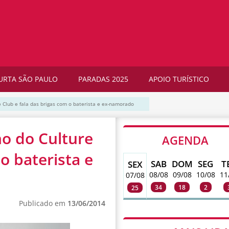
URTA SÃO PAULO
PARADAS 2025
APOIO TURÍSTICO
 Club e fala das brigas com o baterista e ex-namorado
o do Culture
AGENDA
o baterista e
SAB
DOM
SEG
T
SEX
08/08
09/08
10/08
11
07/08
34
18
2
25
Publicado em
13/06/2014