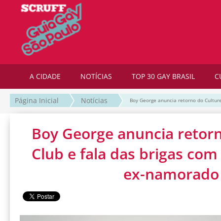
A CIDADE
NOTÍCIAS
TOP 30 GAY BRASIL
C
Página Inicial
Notícias
Boy George anuncia retorno do Culture
Boy George anuncia retorn
Club e fala das brigas com 
ex-namorado