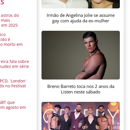
AS
Irmão de Angelina Jolie se assume
 astros do
 mais
gay com ajuda da ex-mulher
s em 2025
ico
ido é
do morto em
eira fala sobre
nudez em série
 PCD, 'London'
do no Festival
Breno Barreto toca nos 2 anos da
a
Listen neste sábado
GBT que
em agosto em