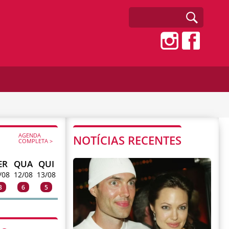
AGENDA
NOTÍCIAS RECENTES
COMPLETA >
ER
QUA
QUI
/08
12/08
13/08
3
6
5