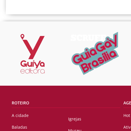
ROTEIRO
AG
A cidade
Hot
Igrejas
Baladas
Ati
Museu