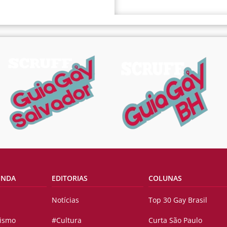
ENDA
EDITORIAS
COLUNAS
Notícias
Top 30 Gay Brasil
vismo
#Cultura
Curta São Paulo