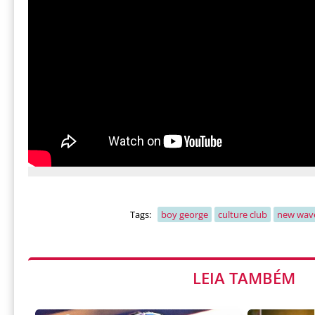
Tags:
boy george
culture club
new wav
LEIA TAMBÉM