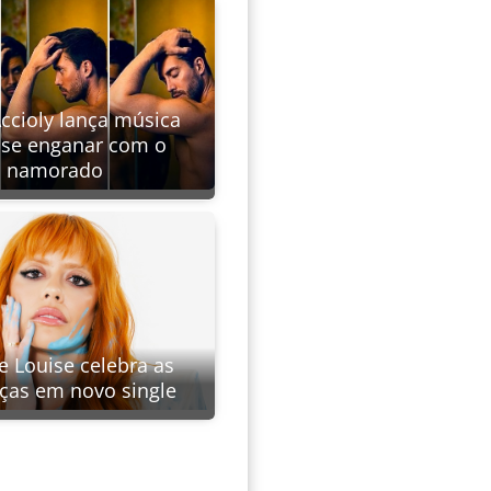
Accioly lança música
 se enganar com o
namorado
e Louise celebra as
nças em novo single