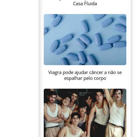
Casa Fluida
Viagra pode ajudar câncer a não se
espalhar pelo corpo