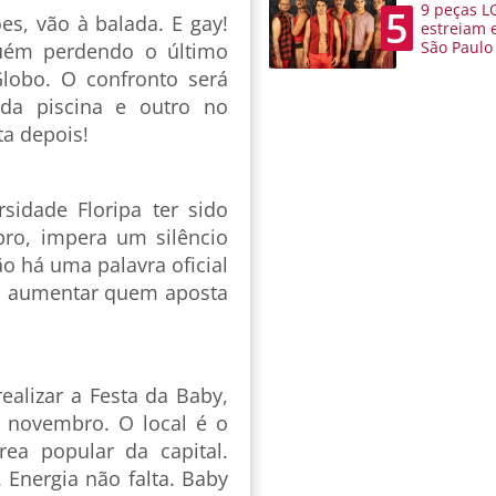
9 peças L
5
es, vão à balada. E gay!
estreiam 
São Paulo
guém perdendo o último
Globo. O confronto será
da piscina e outro no
ta depois!
sidade Floripa ter sido
ro, impera um silêncio
 há uma palavra oficial
 a aumentar quem aposta
realizar a Festa da Baby,
 novembro. O local é o
ea popular da capital.
 Energia não falta. Baby