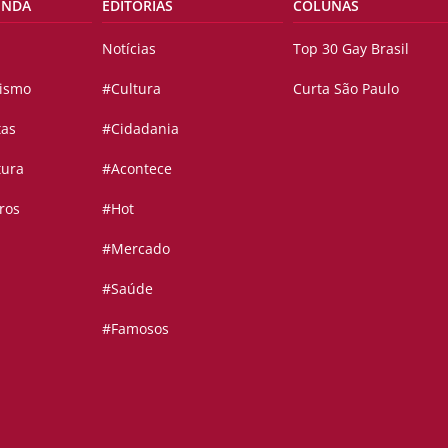
ENDA
EDITORIAS
COLUNAS
Notícias
Top 30 Gay Brasil
vismo
#Cultura
Curta São Paulo
tas
#Cidadania
tura
#Acontece
ros
#Hot
#Mercado
#Saúde
#Famosos