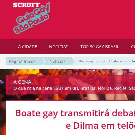
A CIDADE
NOTÍCIAS
TOP 30 GAY BRASIL
C
Página Inicial
Notícias
Boate gay transmitirá debate entre Aé
A CENA
O que rola na cena LGBT em BH, Brasília, Floripa, Recife, Sã
Boate gay transmitirá deba
e Dilma em telõ