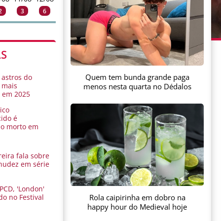
2
3
6
AS
Quem tem bunda grande paga
 astros do
 mais
menos nesta quarta no Dédalos
s em 2025
ico
ido é
do morto em
eira fala sobre
nudez em série
 PCD, 'London'
Rola caipirinha em dobro na
do no Festival
a
happy hour do Medieval hoje