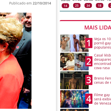
Publicado em
22/10/2014
25
34
18
14
MAIS LID
Veja os 10
1
pornô gay
populare
Casal lésb
2
desaparec
encontra
cova rasa
3
Breno Ferr
cenas de 
Filme gay
4
será exibi
de Venez