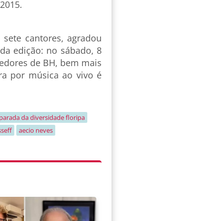
m 2015.
 sete cantores, agradou
nda edição: no sábado, 8
rredores de BH, bem mais
ra por música ao vivo é
parada da diversidade floripa
seff
aecio neves