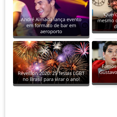
'Quero
André Almada lança evento
mesmo or
em formato de bar em
d
aeroporto
Famoso
Gustav
Réveillon 2020: 25 festas LGBT
no Brasil para virar o ano!