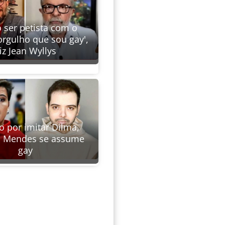
 ser petista com o
gulho que sou gay',
iz Jean Wyllys
 por imitar Dilma,
o Mendes se assume
gay