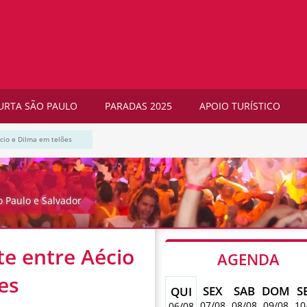
URTA SÃO PAULO
PARADAS 2025
APOIO TURÍSTICO
cio e Dilma em telões
o Paulo e Salvador
te entre Aécio
AGENDA
es
SEX
SAB
DOM
S
QUI
07/08
08/08
09/08
10
06/08