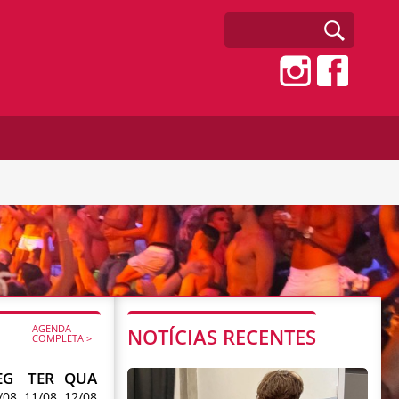
AGENDA
NOTÍCIAS RECENTES
COMPLETA >
EG
TER
QUA
/08
11/08
12/08