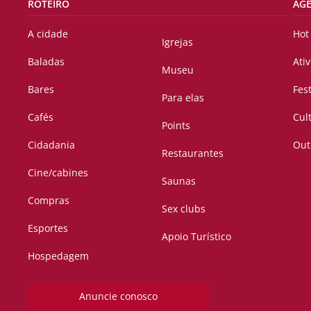
ROTEIRO
AG
A cidade
Hot
Igrejas
Baladas
Ati
Museu
Bares
Fes
Para elas
Cafés
Cul
Points
Cidadania
Out
Restaurantes
Cine/cabines
Saunas
Compras
Sex clubs
Esportes
Apoio Turístico
Hospedagem
Anuncie conosco