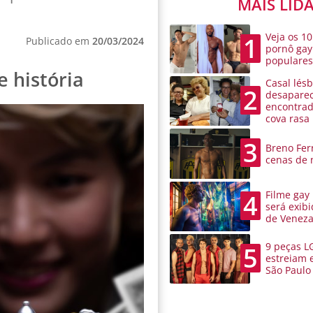
MAIS LID
Veja os 10
1
Publicado em
20/03/2024
pornô gay
populare
e história
Casal lésb
2
desaparec
encontra
cova rasa
3
Breno Ferr
cenas de 
Filme gay
4
será exibi
de Venez
9 peças L
5
estreiam 
São Paulo