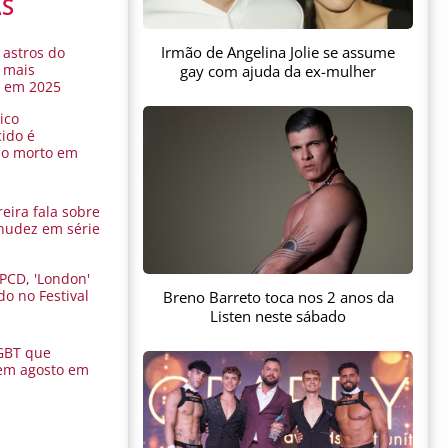
AS
Irmão de Angelina Jolie se assume
 astros do
 mais
gay com ajuda da ex-mulher
s em 2025
ico
ido é
do morto em
eira fala sobre
nudez em série
 PCD, 'London'
do no Festival
Breno Barreto toca nos 2 anos da
a
Listen neste sábado
GBT que
em agosto em