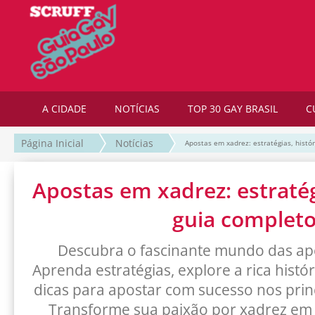
A CIDADE
NOTÍCIAS
TOP 30 GAY BRASIL
C
Página Inicial
Notícias
Apostas em xadrez: estratégias, histó
Apostas em xadrez: estratégi
guia complet
Descubra o fascinante mundo das ap
Aprenda estratégias, explore a rica histó
dicas para apostar com sucesso nos pri
Transforme sua paixão por xadrez em