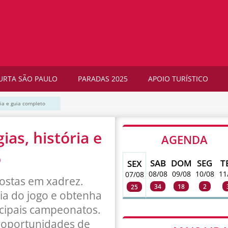
URTA SÃO PAULO
PARADAS 2025
APOIO TURÍSTICO
ria e guia completo
as, história e
AGENDA
o
SAB
DOM
SEG
T
SEX
08/08
09/08
10/08
11
07/08
ostas em xadrez.
34
18
2
25
ria do jogo e obtenha
ncipais campeonatos.
 oportunidades de