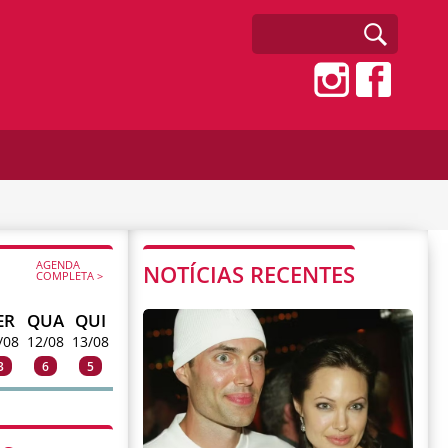
AGENDA
NOTÍCIAS RECENTES
COMPLETA >
ER
QUA
QUI
/08
12/08
13/08
3
6
5