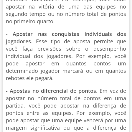
apostar na vitória de uma das equipes no
segundo tempo ou no número total de pontos
no primeiro quarto.
-
Apostar nas conquistas individuais dos
jogadores
. Esse tipo de aposta permite que
você faça previsões sobre o desempenho
individual dos jogadores. Por exemplo, você
pode apostar em quantos pontos um
determinado jogador marcará ou em quantos
rebotes ele pegará.
-
Apostas no diferencial de pontos
. Em vez de
apostar no número total de pontos em uma
partida, você pode apostar na diferença de
pontos entre as equipes. Por exemplo, você
pode apostar que uma equipe vencerá por uma
margem significativa ou que a diferença de