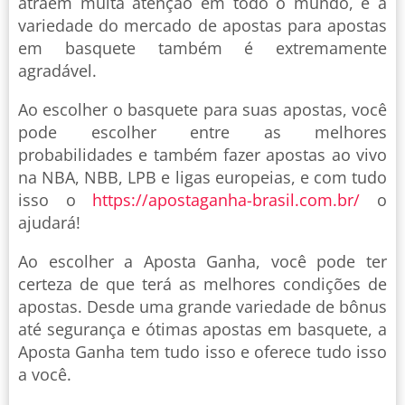
atraem muita atenção em todo o mundo, e a
variedade do mercado de apostas para apostas
em basquete também é extremamente
agradável.
Ao escolher o basquete para suas apostas, você
pode escolher entre as melhores
probabilidades e também fazer apostas ao vivo
na NBA, NBB, LPB e ligas europeias, e com tudo
isso o
https://apostaganha-brasil.com.br/
o
ajudará!
Ao escolher a Aposta Ganha, você pode ter
certeza de que terá as melhores condições de
apostas. Desde uma grande variedade de bônus
até segurança e ótimas apostas em basquete, a
Aposta Ganha tem tudo isso e oferece tudo isso
a você.