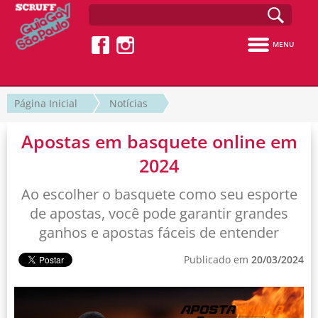
MENU
Página Inicial
Notícias
Apostas em basquete online em
2024
Ao escolher o basquete como seu esporte
de apostas, você pode garantir grandes
ganhos e apostas fáceis de entender
Publicado em
20/03/2024