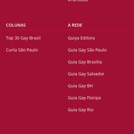
COLUNAS
A REDE
Top 30 Gay Brasil
Guiya Editora
Curta São Paulo
Guia Gay São Paulo
Guia Gay Brasilia
Guia Gay Salvador
Guia Gay BH
Guia Gay Floripa
Guia Gay Rio