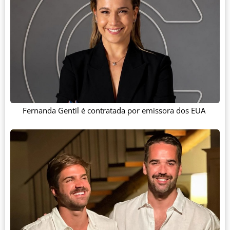
Fernanda Gentil é contratada por emissora dos EUA