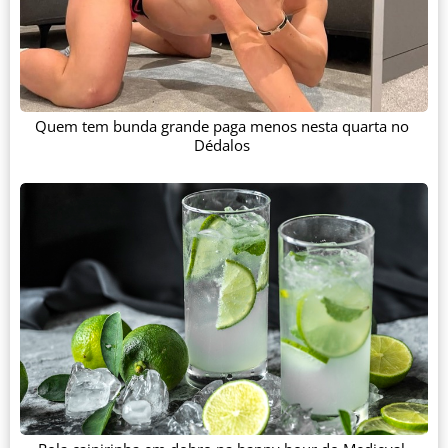
Quem tem bunda grande paga menos nesta quarta no
Dédalos