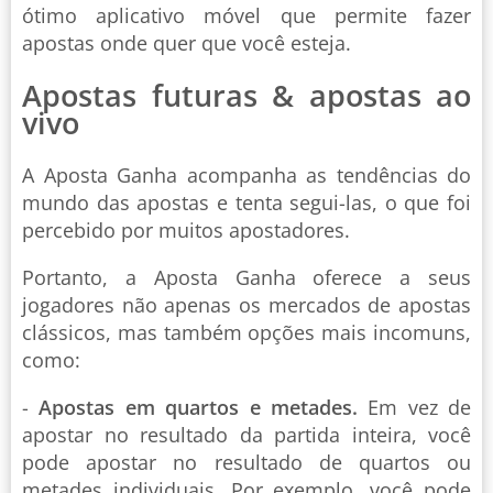
ótimo aplicativo móvel que permite fazer
apostas onde quer que você esteja.
Apostas futuras & apostas ao
vivo
A Aposta Ganha acompanha as tendências do
mundo das apostas e tenta segui-las, o que foi
percebido por muitos apostadores.
Portanto, a Aposta Ganha oferece a seus
jogadores não apenas os mercados de apostas
clássicos, mas também opções mais incomuns,
como:
-
Apostas em quartos e metades.
Em vez de
apostar no resultado da partida inteira, você
pode apostar no resultado de quartos ou
metades individuais. Por exemplo, você pode