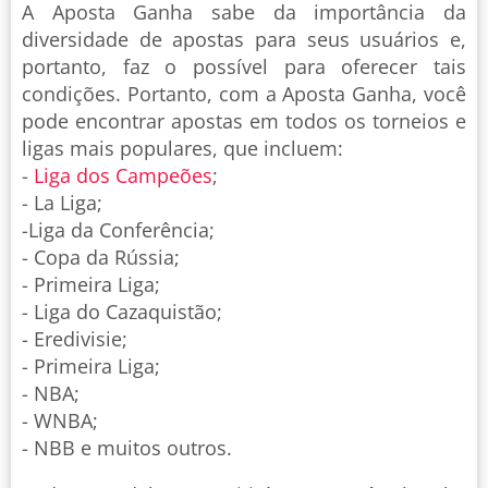
A Aposta Ganha sabe da importância da
diversidade de apostas para seus usuários e,
portanto, faz o possível para oferecer tais
condições. Portanto, com a Aposta Ganha, você
pode encontrar apostas em todos os torneios e
ligas mais populares, que incluem:
-
Liga dos Campeões
;
- La Liga;
-Liga da Conferência;
- Copa da Rússia;
- Primeira Liga;
- Liga do Cazaquistão;
- Eredivisie;
- Primeira Liga;
- NBA;
- WNBA;
- NBB e muitos outros.