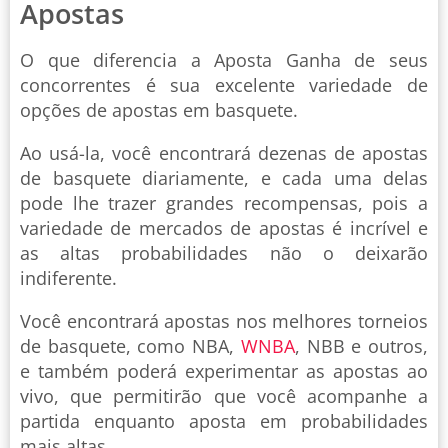
Apostas
O que diferencia a Aposta Ganha de seus
concorrentes é sua excelente variedade de
opções de apostas em basquete.
Ao usá-la, você encontrará dezenas de apostas
de basquete diariamente, e cada uma delas
pode lhe trazer grandes recompensas, pois a
variedade de mercados de apostas é incrível e
as altas probabilidades não o deixarão
indiferente.
Você encontrará apostas nos melhores torneios
de basquete, como NBA,
WNBA
, NBB e outros,
e também poderá experimentar as apostas ao
vivo, que permitirão que você acompanhe a
partida enquanto aposta em probabilidades
mais altas.