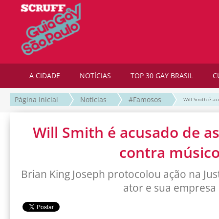
A CIDADE
NOTÍCIAS
TOP 30 GAY BRASIL
C
Página Inicial
Notícias
#Famosos
Will Smith é a
Will Smith é acusado de a
contra músic
Brian King Joseph protocolou ação na Jus
ator e sua empresa