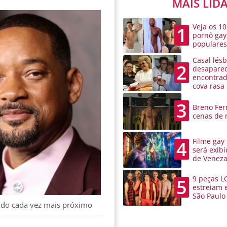
MAIS LID
Veja os 10
1
pornô gay
populare
Casal lésb
2
desaparec
encontra
cova rasa
3
Breno Ferr
cenas de 
Filme gay
4
será exibi
de Venez
9 peças L
5
estreiam 
São Paulo
cado cada vez mais próximo