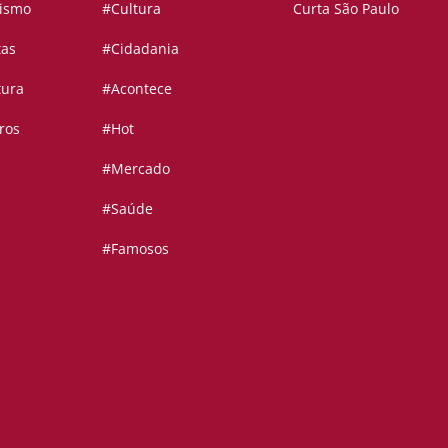
vismo
#Cultura
Curta São Paulo
tas
#Cidadania
tura
#Acontece
ros
#Hot
#Mercado
#Saúde
#Famosos