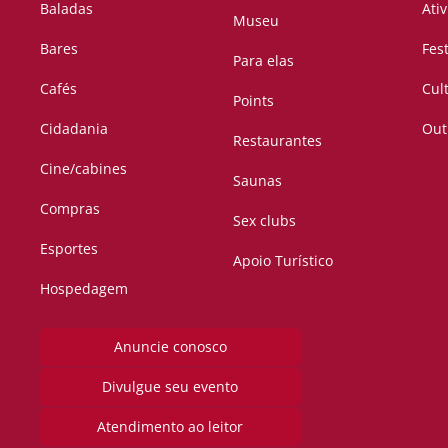
Baladas
Ati
Museu
Bares
Fes
Para elas
Cafés
Cul
Points
Cidadania
Out
Restaurantes
Cine/cabines
Saunas
Compras
Sex clubs
Esportes
Apoio Turístico
Hospedagem
Anuncie conosco
Divulgue seu evento
Atendimento ao leitor