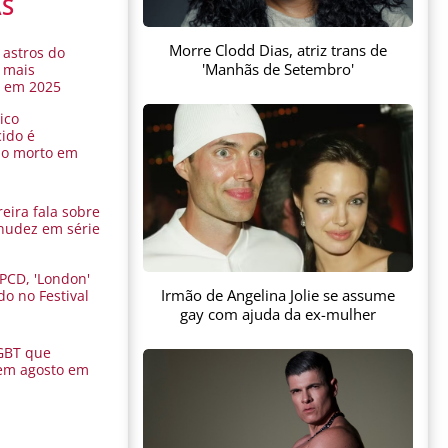
AS
Morre Clodd Dias, atriz trans de
 astros do
'Manhãs de Setembro'
 mais
s em 2025
ico
ido é
do morto em
eira fala sobre
nudez em série
 PCD, 'London'
Irmão de Angelina Jolie se assume
do no Festival
a
gay com ajuda da ex-mulher
GBT que
em agosto em