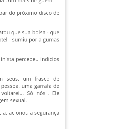
uía com mais ninguém.
par do próximo disco de
tou que sua bolsa - que
otel - sumiu por algumas
inista percebeu indícios
m seus, um frasco de
pessoa, uma garrafa de
oltarei... Só nós". Ele
gem sexual.
cia, acionou a segurança