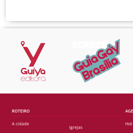
ROTEIRO
AG
A cidade
Hot
Igrejas