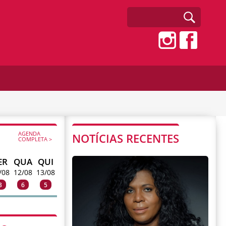
AGENDA
NOTÍCIAS RECENTES
COMPLETA >
ER
QUA
QUI
/08
12/08
13/08
3
6
5