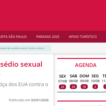
URTA SÃO PAULO
PARADAS 2025
APOIO TURÍSTICO
cusado de assédio sexual contra músico
ssédio sexual
AGENDA
o
SAB
DOM
SEG
T
SEX
08/08
09/08
10/08
11
07/08
tiça dos EUA contra o
34
18
2
25
Publicado em
02/01/2026