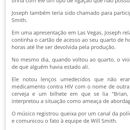
tinha com ele um tipo de ligação que não poss
Joseph também teria sido chamado para partici
Smith.
Em uma apresentação em Las Vegas, Joseph rela
continha o cartão de acesso ao seu quarto de h
horas até lhe ser devolvida pela produção.
No mesmo dia, quando voltou ao quarto, o viol
de que alguém havia estado ali.
Ele notou lenços umedecidos que não era
medicamento contra HIV com o nome de outra 
cerveja e um bilhete em que se lia "Brian, v
interpretou a situação como ameaça de aborda
O músico registrou queixa por um canal da polí
e comunicou o fato à equipe de Will Smith.