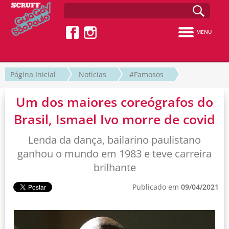
MENU
Página Inicial
Notícias
#Famosos
Um dos maiores coreógrafos do
Brasil, Ismael Ivo morre de covid
Lenda da dança, bailarino paulistano
ganhou o mundo em 1983 e teve carreira
brilhante
Publicado em
09/04/2021