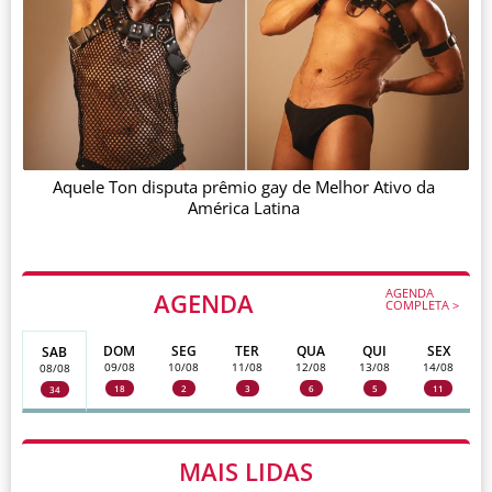
Aquele Ton disputa prêmio gay de Melhor Ativo da
América Latina
AGENDA
AGENDA
COMPLETA >
DOM
SEG
TER
QUA
QUI
SEX
SAB
09/08
10/08
11/08
12/08
13/08
14/08
08/08
18
2
3
6
5
11
34
MAIS LIDAS