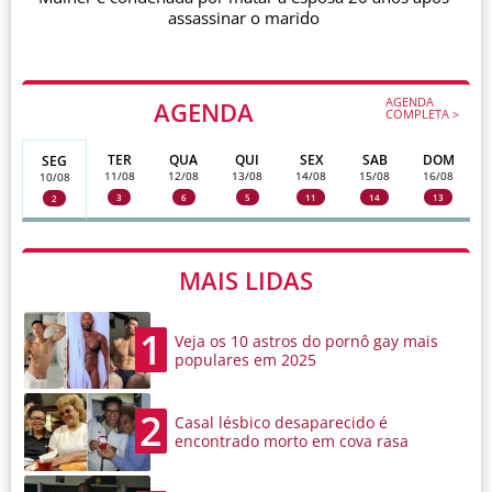
assassinar o marido
AGENDA
AGENDA
COMPLETA >
TER
QUA
QUI
SEX
SAB
DOM
SEG
11/08
12/08
13/08
14/08
15/08
16/08
10/08
3
6
5
11
14
13
2
MAIS LIDAS
1
Veja os 10 astros do pornô gay mais
populares em 2025
2
Casal lésbico desaparecido é
encontrado morto em cova rasa