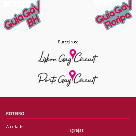
Parceiros:
ROTEIRO
A cidade
Igrejas