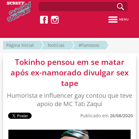
MENU
Página Inicial
Notícias
#Famosos
Tokinho pensou em se matar
após ex-namorado divulgar sex
tape
Humorista e influencer gay contou que teve
apoio de MC Tati Zaqui
Publicado em
26/08/2020