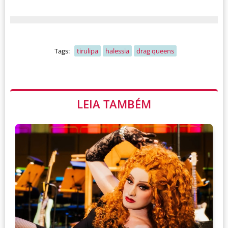
Tags:
tirulipa
halessia
drag queens
LEIA TAMBÉM