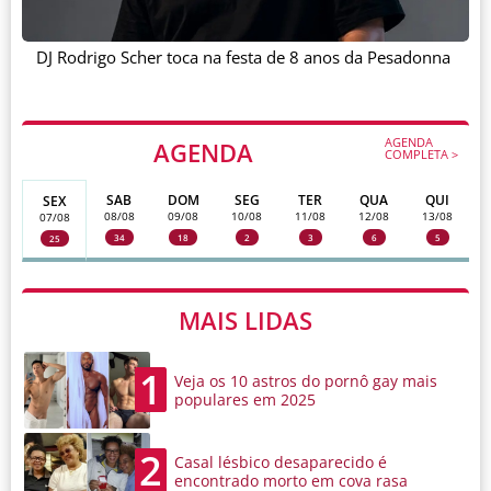
DJ Rodrigo Scher toca na festa de 8 anos da Pesadonna
AGENDA
AGENDA
COMPLETA >
SAB
DOM
SEG
TER
QUA
QUI
SEX
08/08
09/08
10/08
11/08
12/08
13/08
07/08
34
18
2
3
6
5
25
MAIS LIDAS
1
Veja os 10 astros do pornô gay mais
populares em 2025
2
Casal lésbico desaparecido é
encontrado morto em cova rasa