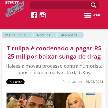
MENU
Página Inicial
Notícias
#Famosos
Tirulipa é condenado a pagar R$
25 mil por baixar sunga de drag
Halessia moveu processo contra humorista
após episódio na Farofa da GKay
Publicado em
25/05/2024