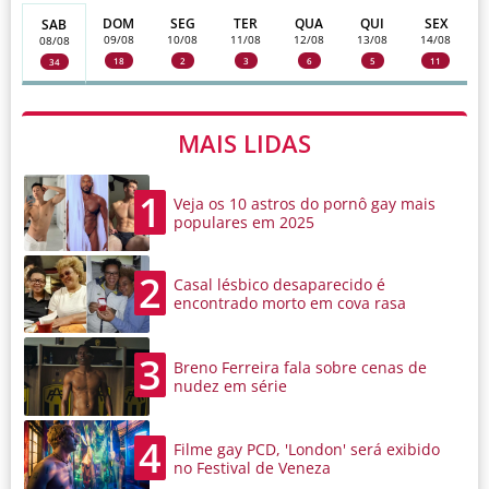
DOM
SEG
TER
QUA
QUI
SEX
SAB
09/08
10/08
11/08
12/08
13/08
14/08
08/08
18
2
3
6
5
11
34
MAIS LIDAS
1
Veja os 10 astros do pornô gay mais
populares em 2025
2
Casal lésbico desaparecido é
encontrado morto em cova rasa
3
Breno Ferreira fala sobre cenas de
nudez em série
4
Filme gay PCD, 'London' será exibido
no Festival de Veneza