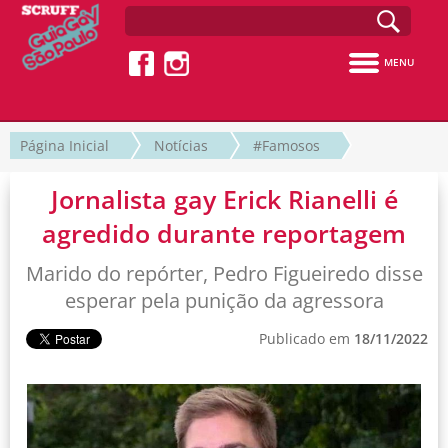
MENU
Página Inicial
Notícias
#Famosos
Jornalista gay Erick Rianelli é
agredido durante reportagem
Marido do repórter, Pedro Figueiredo disse
esperar pela punição da agressora
Publicado em
18/11/2022