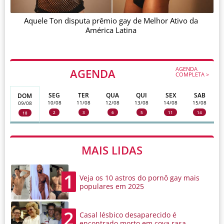
Aquele Ton disputa prêmio gay de Melhor Ativo da
América Latina
AGENDA
AGENDA
COMPLETA >
SEG
TER
QUA
QUI
SEX
SAB
DOM
10/08
11/08
12/08
13/08
14/08
15/08
09/08
2
3
6
5
11
14
18
MAIS LIDAS
1
Veja os 10 astros do pornô gay mais
populares em 2025
2
Casal lésbico desaparecido é
encontrado morto em cova rasa