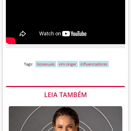
Tags:
bissexuais
vini singer
influenciadores
LEIA TAMBÉM