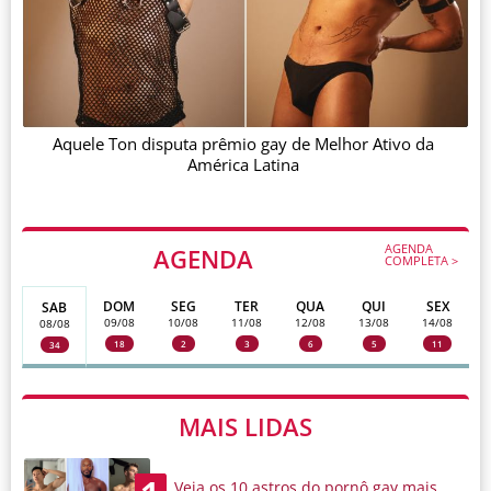
Aquele Ton disputa prêmio gay de Melhor Ativo da
América Latina
AGENDA
AGENDA
COMPLETA >
DOM
SEG
TER
QUA
QUI
SEX
SAB
09/08
10/08
11/08
12/08
13/08
14/08
08/08
18
2
3
6
5
11
34
MAIS LIDAS
Veja os 10 astros do pornô gay mais