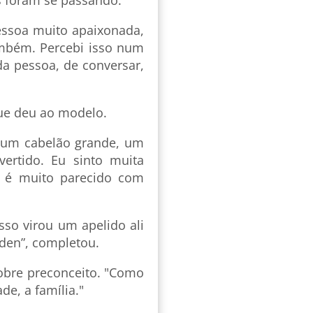
essoa muito apaixonada,
mbém. Percebi isso num
da pessoa, de conversar,
que deu ao modelo.
ha um cabelão grande, um
vertido. Eu sinto muita
n é muito parecido com
sso virou um apelido ali
den”, completou.
obre preconceito. "Como
de, a família."