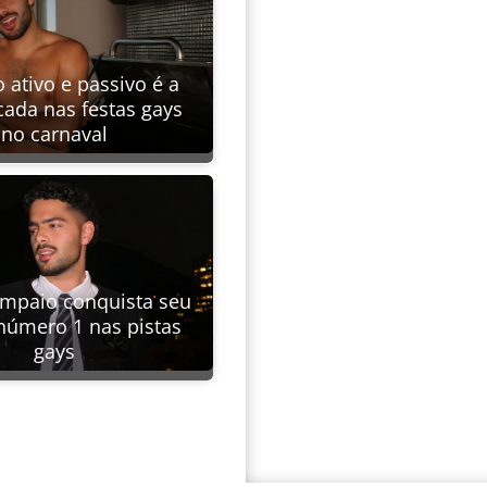
 ativo e passivo é a
cada nas festas gays
no carnaval
mpaio conquista seu
número 1 nas pistas
gays