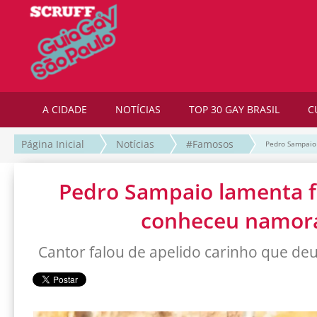
A CIDADE
NOTÍCIAS
TOP 30 GAY BRASIL
C
Página Inicial
Notícias
#Famosos
Pedro Sampaio
Pedro Sampaio lamenta 
conheceu namor
Cantor falou de apelido carinho que de