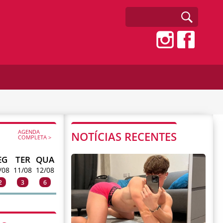
AGENDA
NOTÍCIAS RECENTES
COMPLETA >
EG
TER
QUA
/08
11/08
12/08
2
3
6