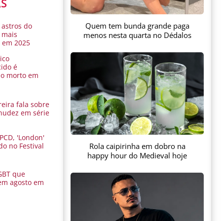
AS
Quem tem bunda grande paga
 astros do
 mais
menos nesta quarta no Dédalos
s em 2025
ico
ido é
do morto em
eira fala sobre
nudez em série
 PCD, 'London'
Rola caipirinha em dobro na
do no Festival
a
happy hour do Medieval hoje
GBT que
em agosto em