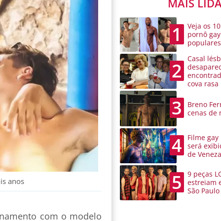
MAIS LID
Veja os 10
1
pornô gay
populare
Casal lésb
2
desaparec
encontra
cova rasa
3
Breno Ferr
cenas de 
Filme gay
4
será exibi
de Venez
9 peças L
5
is anos
estreiam 
São Paulo
ionamento com o modelo