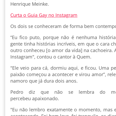
Henrique Meinke.
Curta o Guia Gay no Instagram
Os dois se conheceram de forma bem contempor
“Eu fico puto, porque não é nenhuma história 
gente tinha histórias incríveis, em que o cara 
outro conheceu [o amor da vida] na cachoeira. A
Instagram", contou o cantor à Quem.
"Ele veio para cá, dormiu aqui, e ficou. Uma p
paixão começou a acontecer e virou amor”, rel
namoro que já dura dois anos.
Pedro diz que não se lembra do 
percebeu apaixonado.
"Eu não lembro exatamente o momento, mas eu
acontecendo. Foi bem leve, foi tranquilo, os di