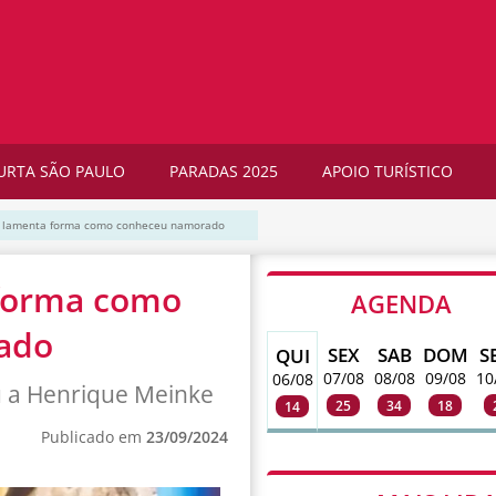
URTA SÃO PAULO
PARADAS 2025
APOIO TURÍSTICO
 lamenta forma como conheceu namorado
forma como
AGENDA
ado
SEX
SAB
DOM
S
QUI
07/08
08/08
09/08
10
06/08
u a Henrique Meinke
25
34
18
14
Publicado em
23/09/2024