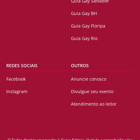
Guia Gay Salvador
Guia Gay BH
Guia Gay Floripa
Guia Gay Rio
REDES SOCIAIS
OUTROS
Facebook
Anuncie conosco
Instagram
Divulgue seu evento
Atendimento ao leitor
© Todos direitos reservados à Guiya Editora. Vedada a reprodução e/ou