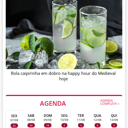
Rola caipirinha em dobro na happy hour do Medieval
hoje
AGENDA
AGENDA
COMPLETA >
SAB
DOM
SEG
TER
QUA
QUI
SEX
08/08
09/08
10/08
11/08
12/08
13/08
07/08
34
18
2
3
6
5
25