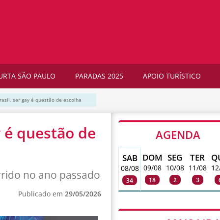
URTA SÃO PAULO
PARADAS 2025
APOIO TURÍSTICO
rasil, ser gay é questão de escolha
y é questão de
AGENDA
DOM
SEG
TER
Q
SAB
09/08
10/08
11/08
12
08/08
rrido no ano passado
18
2
3
34
Publicado em
29/05/2026