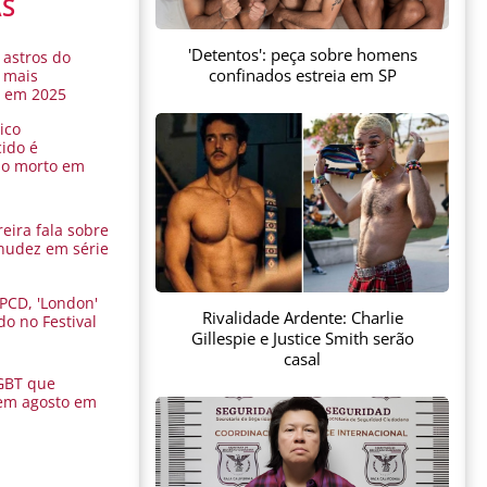
AS
'Detentos': peça sobre homens
 astros do
confinados estreia em SP
 mais
s em 2025
ico
ido é
do morto em
eira fala sobre
nudez em série
 PCD, 'London'
Rivalidade Ardente: Charlie
do no Festival
Gillespie e Justice Smith serão
a
casal
GBT que
em agosto em