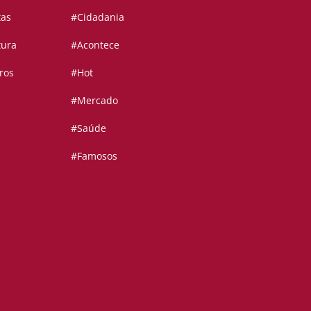
tas
#Cidadania
tura
#Acontece
ros
#Hot
#Mercado
#Saúde
#Famosos