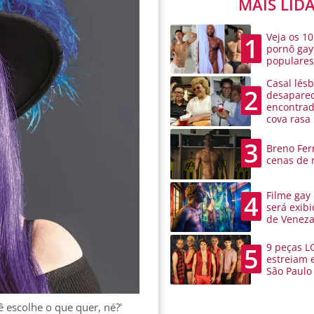
MAIS LID
Veja os 10
1
pornô gay
populare
Casal lésb
2
desaparec
encontra
cova rasa
3
Breno Ferr
cenas de 
Filme gay
4
será exibi
de Venez
9 peças L
5
estreiam 
São Paulo
 escolhe o que quer, né?'