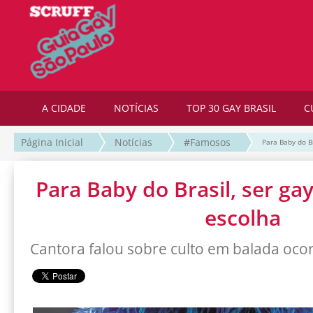
A CIDADE
NOTÍCIAS
TOP 30 GAY BRASIL
C
Página Inicial
Notícias
#Famosos
Para Baby do B
Para Baby do Brasil, ser ga
escolha
Cantora falou sobre culto em balada oco