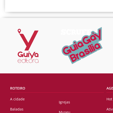
ROTEIRO
AG
A cidade
Hot
Igrejas
Baladas
Ati
Museu