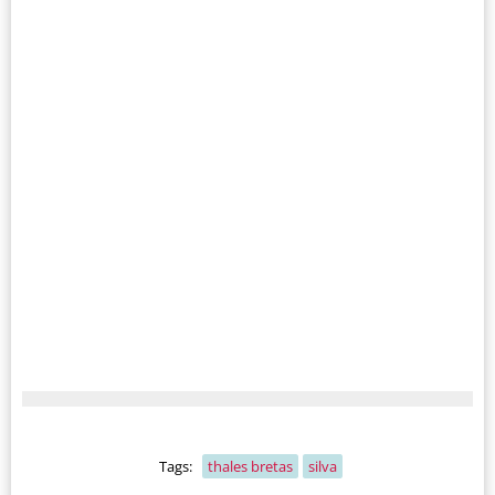
Tags:
thales bretas
silva