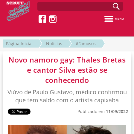
MENU
Página Inicial
Notícias
#Famosos
Novo namoro gay: Thales Bretas
e cantor Silva estão se
conhecendo
Viúvo de Paulo Gustavo, médico confirmou
que tem saído com o artista capixaba
Publicado em
11/09/2022