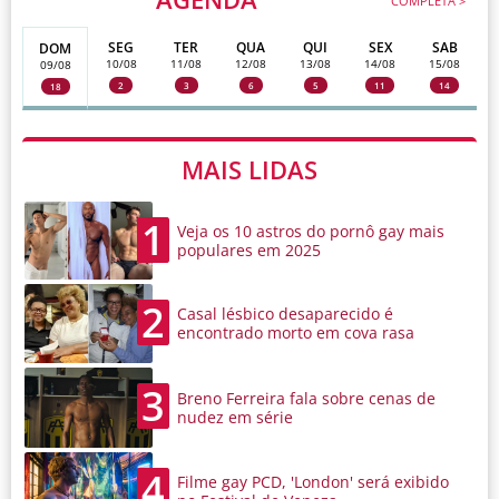
COMPLETA >
SEG
TER
QUA
QUI
SEX
SAB
DOM
10/08
11/08
12/08
13/08
14/08
15/08
09/08
2
3
6
5
11
14
18
MAIS LIDAS
1
Veja os 10 astros do pornô gay mais
populares em 2025
2
Casal lésbico desaparecido é
encontrado morto em cova rasa
3
Breno Ferreira fala sobre cenas de
nudez em série
4
Filme gay PCD, 'London' será exibido