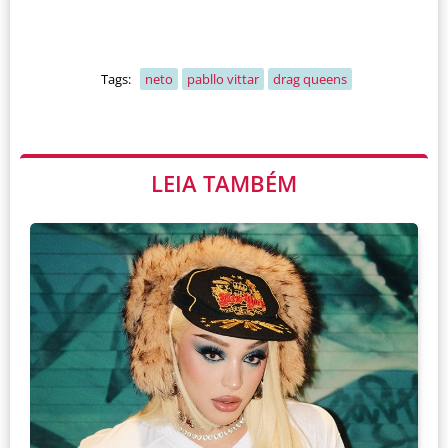
Tags:
neto
pabllo vittar
drag queens
LEIA TAMBÉM