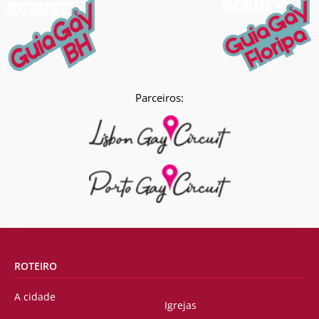
Parceiros:
ROTEIRO
A cidade
Igrejas