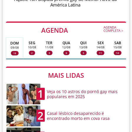
América Latina
AGENDA
AGENDA
COMPLETA >
SEG
TER
QUA
QUI
SEX
SAB
DOM
10/08
11/08
12/08
13/08
14/08
15/08
09/08
2
3
6
5
11
14
18
MAIS LIDAS
1
Veja os 10 astros do pornô gay mais
populares em 2025
2
Casal lésbico desaparecido é
encontrado morto em cova rasa