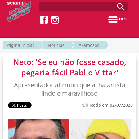
MENU
Página Inicial
Notícias
#Famosos
Neto: 'Se eu não fosse casado,
pegaria fácil Pabllo Vittar'
Apresentador afirmou que acha artista
lindo e maravilhoso
Publicado em
02/07/2020