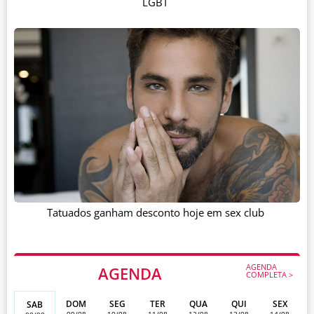
LGBT
Tatuados ganham desconto hoje em sex club
AGENDA
AGENDA
COMPLETA >
DOM
SEG
TER
QUA
QUI
SEX
SAB