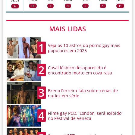
09/08
10/08
11/08
12/08
13/08
14/08
08/08
18
2
3
6
5
11
34
MAIS LIDAS
1
Veja os 10 astros do pornô gay mais
populares em 2025
2
Casal lésbico desaparecido é
encontrado morto em cova rasa
3
Breno Ferreira fala sobre cenas de
nudez em série
4
Filme gay PCD, 'London' será exibido
no Festival de Veneza